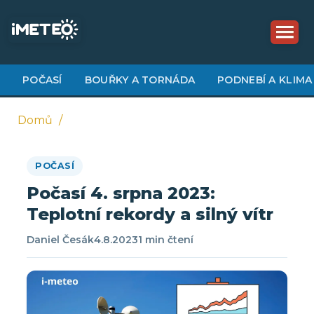
Přejít
k
hlavnímu
obsahu
POČASÍ
BOUŘKY A TORNÁDA
PODNEBÍ A KLIMA
Domů
Drobečková
POČASÍ
navigace
Počasí 4. srpna 2023:
Teplotní rekordy a silný vítr
Daniel Česák
4.8.2023
1 min čtení