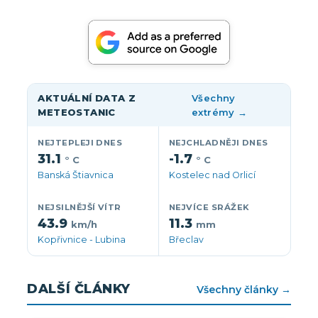
AKTUÁLNÍ DATA Z
Všechny
METEOSTANIC
extrémy →
NEJTEPLEJI DNES
NEJCHLADNĚJI DNES
31.1
-1.7
° C
° C
Banská Štiavnica
Kostelec nad Orlicí
NEJSILNĚJŠÍ VÍTR
NEJVÍCE SRÁŽEK
43.9
11.3
km/h
mm
Kopřivnice - Lubina
Břeclav
DALŠÍ ČLÁNKY
Všechny články →