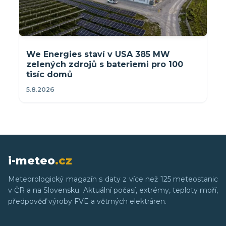
We Energies staví v USA 385 MW
zelených zdrojů s bateriemi pro 100
tisíc domů
5.8.2026
i-meteo
.cz
Meteorologický magazín s daty z více než 125 meteostanic
v ČR a na Slovensku. Aktuální počasí, extrémy, teploty moří,
předpověď výroby FVE a větrných elektráren.