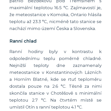
patřilo Bezděkovu pod Třemšínem s
maximální teplotou 16.5 °C. Zajímavostí je,
že meteostanice v Komoka, Ontario hlásila
teplotu až 23.3 °C, nicméně tato stanice se
nachází mimo území Česka a Slovenska.
Ranní chlad
Ranní hodiny byly v kontrastu k
odpolednímu teplu poměrně chladné.
Nejnižší teploty dne zaznamenaly
meteostanice v Konstantinových Lázních
a Horním Blatné, kde se rtuť teploměru
dostala pouze na 2.6 °C. Těsně za nimi
skončila stanice v Chotěšově s minimální
teplotou 2.7 °C. Na čtvrtém místě se
umístil Otín s ranní teplotou 4.1 °C.