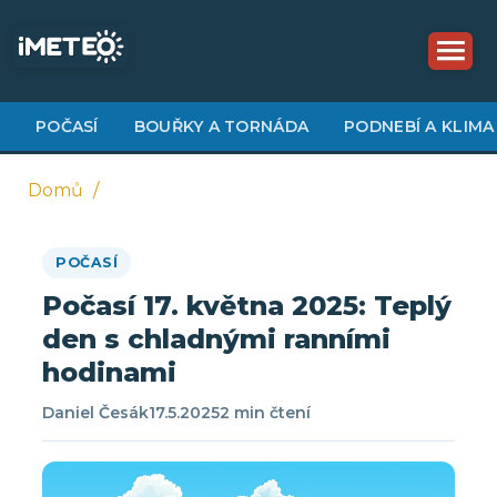
Přejít
k
hlavnímu
obsahu
POČASÍ
BOUŘKY A TORNÁDA
PODNEBÍ A KLIMA
Domů
Drobečková
POČASÍ
navigace
Počasí 17. května 2025: Teplý
den s chladnými ranními
hodinami
Daniel Česák
17.5.2025
2 min čtení