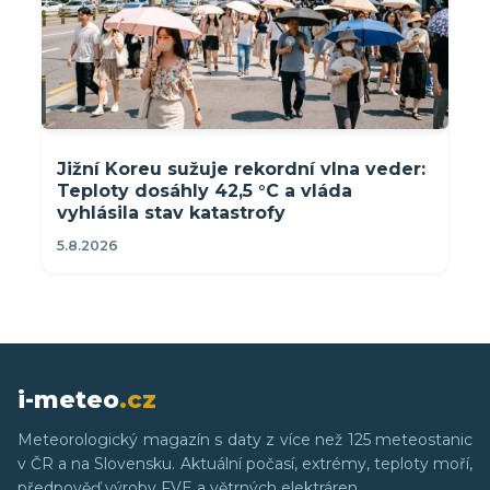
Jižní Koreu sužuje rekordní vlna veder:
Teploty dosáhly 42,5 °C a vláda
vyhlásila stav katastrofy
5.8.2026
i-meteo
.cz
Meteorologický magazín s daty z více než 125 meteostanic
v ČR a na Slovensku. Aktuální počasí, extrémy, teploty moří,
předpověď výroby FVE a větrných elektráren.