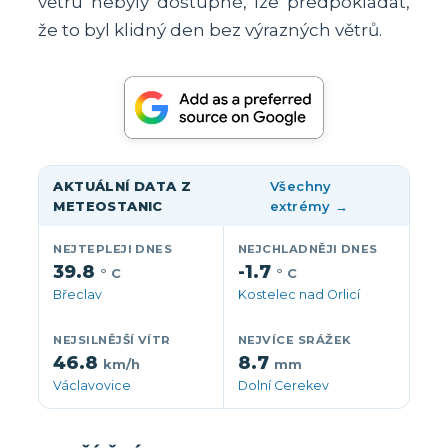
větru nebyly dostupné, lze předpokládat,
že to byl klidný den bez výrazných větrů.
AKTUÁLNÍ DATA Z
Všechny
METEOSTANIC
extrémy →
NEJTEPLEJI DNES
NEJCHLADNĚJI DNES
39.8
-1.7
° C
° C
Břeclav
Kostelec nad Orlicí
NEJSILNĚJŠÍ VÍTR
NEJVÍCE SRÁŽEK
46.8
8.7
km/h
mm
Václavovice
Dolní Cerekev