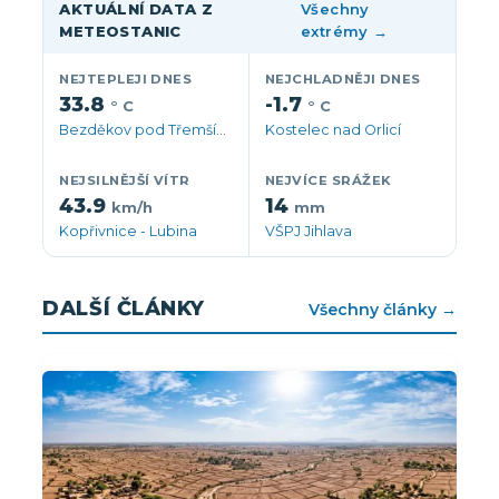
AKTUÁLNÍ DATA Z
Všechny
METEOSTANIC
extrémy →
NEJTEPLEJI DNES
NEJCHLADNĚJI DNES
33.8
-1.7
° C
° C
Bezděkov pod Třemšínem
Kostelec nad Orlicí
NEJSILNĚJŠÍ VÍTR
NEJVÍCE SRÁŽEK
43.9
14
km/h
mm
Kopřivnice - Lubina
VŠPJ Jihlava
DALŠÍ ČLÁNKY
Všechny články →