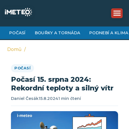
Přejít
k
hlavnímu
obsahu
POČASÍ
BOUŘKY A TORNÁDA
PODNEBÍ A KLIMA
Domů
Drobečková
POČASÍ
navigace
Počasí 15. srpna 2024:
Rekordní teploty a silný vítr
Daniel Česák
15.8.2024
1 min čtení