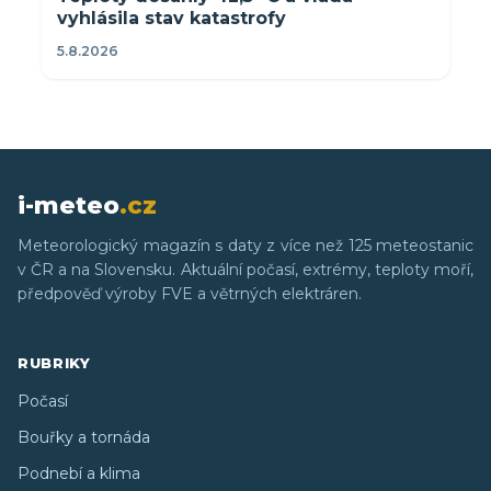
vyhlásila stav katastrofy
5.8.2026
i-meteo
.cz
Meteorologický magazín s daty z více než 125 meteostanic
v ČR a na Slovensku. Aktuální počasí, extrémy, teploty moří,
předpověď výroby FVE a větrných elektráren.
RUBRIKY
Počasí
Bouřky a tornáda
Podnebí a klima