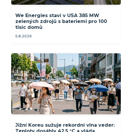
We Energies staví v USA 385 MW
zelených zdrojů s bateriemi pro 100
tisíc domů
5.8.2026
Jižní Koreu sužuje rekordní vlna veder:
Teploty dosáhly 42,5 °C a vláda