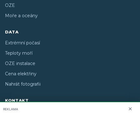
OZE
Moře a oceány
DATA
Extrémní počasí
Teploty moří
OZE instalace
Cena elektřiny
Nahrát fotografii
KONTAKT
✕
REKLAMA
O nás
info@i-meteo.cz
Twitter / X
ČHMÚ