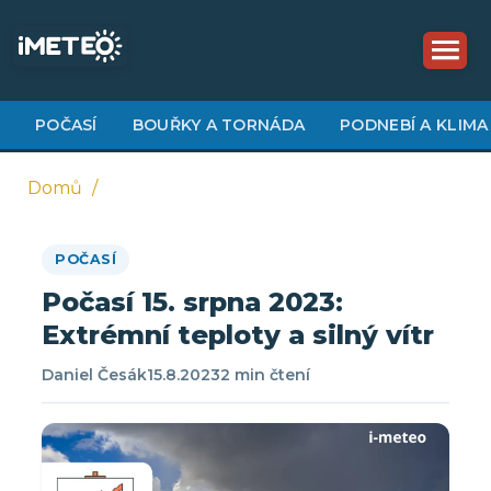
Přejít
k
hlavnímu
obsahu
POČASÍ
BOUŘKY A TORNÁDA
PODNEBÍ A KLIMA
Domů
Drobečková
POČASÍ
navigace
Počasí 15. srpna 2023:
Extrémní teploty a silný vítr
Daniel Česák
15.8.2023
2 min čtení