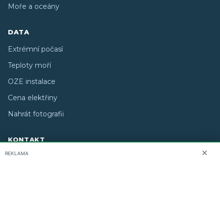
Moře a oceány
DATA
Extrémní počasí
Teploty moří
OZE instalace
Cena elektřiny
Nahrát fotografii
KONTAKT
✕
REKLAMA
O nás
info@i-meteo.cz
Twitter / X
ČHMÚ