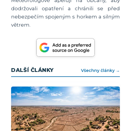
Meteorologové apelují na občany, aby
dodržovali opatření a chránili se před
nebezpečím spojeným s horkem a silným
větrem.
DALŠÍ ČLÁNKY
Všechny články →