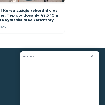
ní Koreu sužuje rekordní vlna
er: Teploty dosáhly 42,5 °C a
da vyhlásila stav katastrofy
2026
✕
REKLAMA
KONTAKT
O nás
info@i-meteo.cz
Twitter / X
ČHMÚ