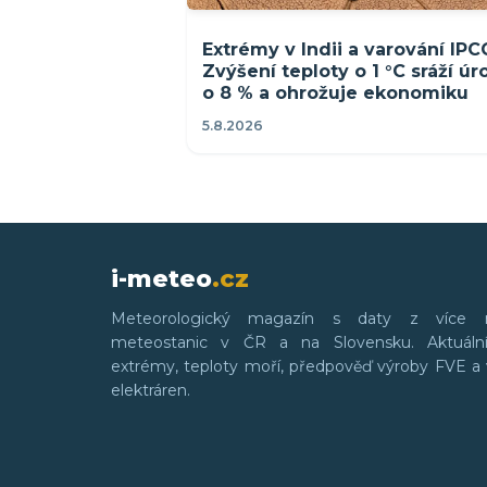
Extrémy v Indii a varování IPC
Zvýšení teploty o 1 °C sráží ú
o 8 % a ohrožuje ekonomiku
5.8.2026
i-meteo
.cz
Meteorologický magazín s daty z více 
meteostanic v ČR a na Slovensku. Aktuální
extrémy, teploty moří, předpověď výroby FVE a 
elektráren.