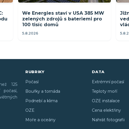
C:
We Energies staví v USA 385 MW
Již
rodu
zelených zdrojů s bateriemi pro
ved
100 tisíc domů
vlá
5.8.2026
5.8.
RUBRIKY
DATA
Počasí
Extrémní počasí
než 125
 počasí,
Bouřky a tornáda
Teploty moří
větrných
Podnebí a klima
OZE instalace
OZE
Cena elektřiny
Moře a oceány
Nahrát fotografii