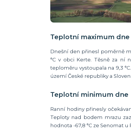
Teplotní maximum dne
Dnešní den přinesl poměrně mír
°C v obci Kerte. Těsně za ní n
teploměru vystoupala na 9,3 
území České republiky a Sloven
Teplotní minimum dne
Ranní hodiny přinesly očekávan
Teploty nad bodem mrazu zazn
hodnota -67,8 °C ze Senomat u R