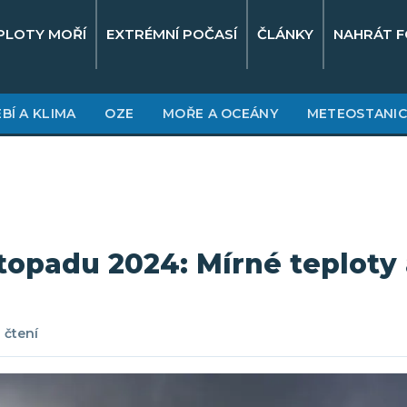
PLOTY MOŘÍ
EXTRÉMNÍ POČASÍ
ČLÁNKY
NAHRÁT F
BÍ A KLIMA
OZE
MOŘE A OCEÁNY
METEOSTANIC
istopadu 2024: Mírné teploty
 čtení