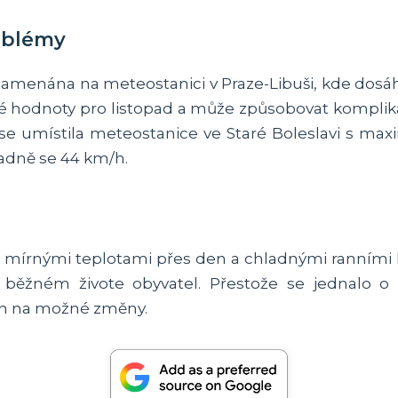
roblémy
aznamenána na meteostanici v Praze-Libuši, kde dosá
é hodnoty pro listopad a může způsobovat komplika
 umístila meteostanice ve Staré Boleslavi s maxi
ladně se 44 km/h.
 mírnými teplotami přes den a chladnými ranními 
běžném živote obyvatel. Přestože se jednalo o
ven na možné změny.