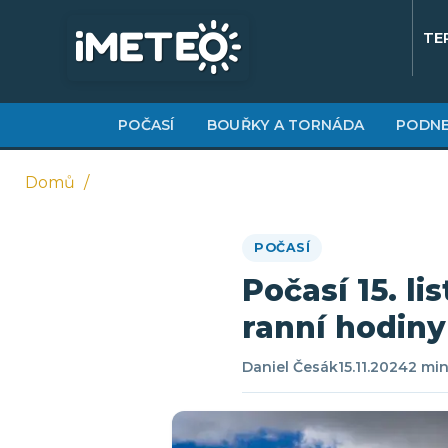
Přejít
k
TE
hlavnímu
obsahu
POČASÍ
BOUŘKY A TORNÁDA
PODNE
Domů
Drobečková
POČASÍ
navigace
Počasí 15. l
ranní hodiny
Daniel Česák
15.11.2024
2 min