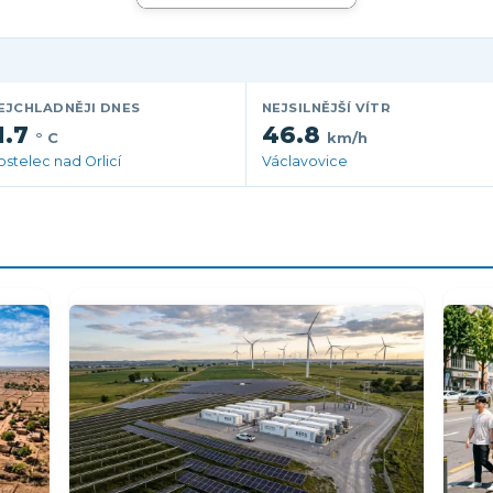
EJCHLADNĚJI DNES
NEJSILNĚJŠÍ VÍTR
1.7
46.8
° C
km/h
ostelec nad Orlicí
Václavovice