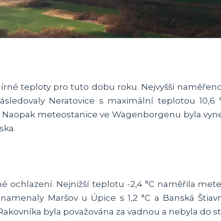
né teploty pro tuto dobu roku. Nejvyšší naměřeno
ásledovaly Neratovice s maximální teplotou 10,6 
°C. Naopak meteostanice ve Wagenborgenu byla vyn
ska.
é ochlazení. Nejnižší teplotu -2,4 °C naměřila mete
amenaly Maršov u Úpice s 1,2 °C a Banská Štiavni
akovníka byla považována za vadnou a nebyla do sta