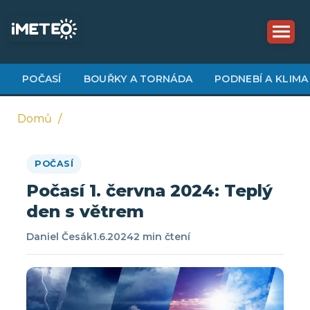
Přejít
k
hlavnímu
obsahu
POČASÍ
BOUŘKY A TORNÁDA
PODNEBÍ A KLIMA
Domů
Drobečková
POČASÍ
navigace
Počasí 1. června 2024: Teplý
den s větrem
Daniel Česák
1.6.2024
2 min čtení