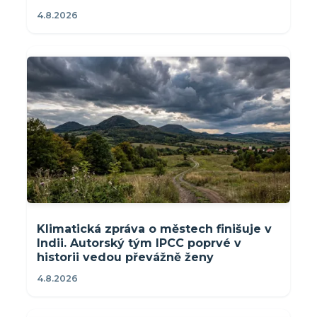
4.8.2026
Klimatická zpráva o městech finišuje v
Indii. Autorský tým IPCC poprvé v
historii vedou převážně ženy
4.8.2026