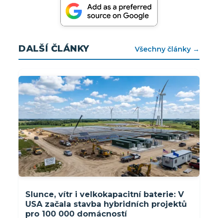
DALŠÍ ČLÁNKY
Všechny články →
Slunce, vítr i velkokapacitní baterie: V
USA začala stavba hybridních projektů
pro 100 000 domácností