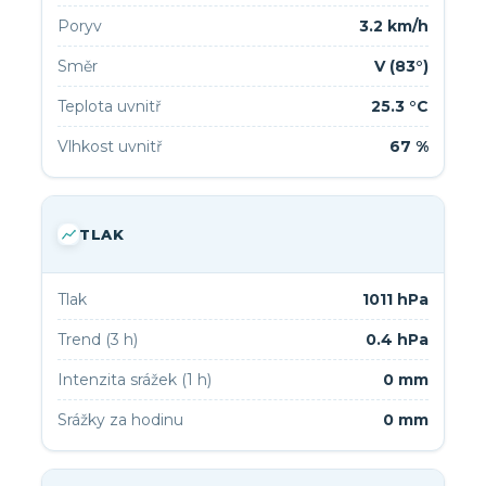
Poryv
3.2 km/h
Směr
V (83°)
Teplota uvnitř
25.3 °C
Vlhkost uvnitř
67 %
TLAK
Tlak
1011 hPa
Trend (3 h)
0.4 hPa
Intenzita srážek (1 h)
0 mm
Srážky za hodinu
0 mm