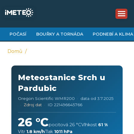
Přejít
k
hlavnímu
obsahu
POČASÍ
BOUŘKY A TORNÁDA
PODNEBÍ A KLIMA
Domů
Drobečková
navigace
Meteostanice Srch u
Pardubic
Oregon Scientific WMR200
data od 3.7.2025
Zdroj dat
ID 221496645766
26 °C
pocitová 26 °C
Vlhkost
61 %
Vítr
1.8 km/h
Tlak
1011 hPa