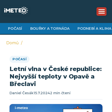
Přejít
k
hlavnímu
obsahu
POČASÍ
BOUŘKY A TORNÁDA
PODNEBÍ A KLIMA
Domů
Drobečková
POČASÍ
navigace
Letní vlna v České republice:
Nejvyšší teploty v Opavě a
Břeclavi
Daniel Česák
15.7.2024
2 min čtení