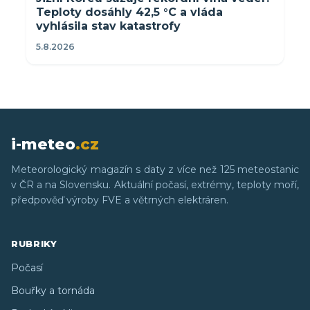
Teploty dosáhly 42,5 °C a vláda
vyhlásila stav katastrofy
5.8.2026
i-meteo
.cz
Meteorologický magazín s daty z více než 125 meteostanic
v ČR a na Slovensku. Aktuální počasí, extrémy, teploty moří,
předpověď výroby FVE a větrných elektráren.
RUBRIKY
Počasí
Bouřky a tornáda