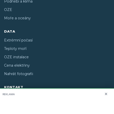
Podnebí a klima
OZE
Moře a oceány
DATA
Extrémní počasí
Teploty moří
OZE instalace
Cena elektřiny
Nahrát fotografii
KONTAKT
✕
REKLAMA
O nás
info@i-meteo.cz
Twitter / X