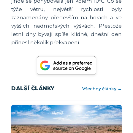
jinde se pohybovala jen kolem 10°C. Co se
týče větru, největší rychlosti byly
zaznamenány především na horách a ve
vyšších nadmořských výškách. Přestože
letní dny bývají spíše klidné, dnešní den
přinesl několik překvapení.
DALŠÍ ČLÁNKY
Všechny články →