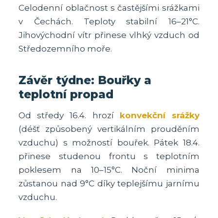
Celodenní oblačnost s častějšími srážkami
v Čechách. Teploty stabilní 16–21°C.
Jihovýchodní vítr přinese vlhký vzduch od
Středozemního moře.
Závěr týdne: Bouřky a
teplotní propad
Od středy 16.4. hrozí
konvekční srážky
(déšť způsobený vertikálním prouděním
vzduchu) s možností bouřek. Pátek 18.4.
přinese studenou frontu s teplotním
poklesem na 10–15°C. Noční minima
zůstanou nad 9°C díky teplejšímu jarnímu
vzduchu.