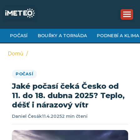
Přejít
k
hlavnímu
obsahu
POČASÍ
BOUŘKY A TORNÁDA
PODNEBÍ A KLIMA
Domů
Drobečková
POČASÍ
navigace
Jaké počasí čeká Česko od
11. do 18. dubna 2025? Teplo,
déšť i nárazový vítr
Daniel Česák
11.4.2025
2 min čtení