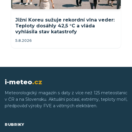
Jižní Koreu sužuje rekordní vlna veder:
Teploty dosáhly 42,5 °C a vláda
vyhlásila stav katastrofy
5.8.2026
i-meteo
.cz
Meteorologický magazín s daty z více než 125 meteostanic
v ČR a na Slovensku. Aktuální počasí, extrémy, teploty moří,
předpověď výroby FVE a větrných elektráren.
RUBRIKY