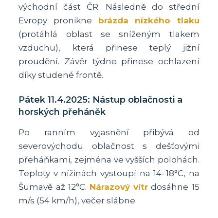
východní část ČR. Následně do střední
Evropy pronikne
brázda nízkého tlaku
(protáhlá oblast se sníženým tlakem
vzduchu), která přinese teplý jižní
proudění. Závěr týdne přinese ochlazení
díky studené frontě.
Pátek 11.4.2025: Nástup oblačnosti a
horských přeháněk
Po ranním vyjasnění přibývá od
severovýchodu oblačnost s dešťovými
přeháňkami, zejména ve vyšších polohách.
Teploty v nížinách vystoupí na 14–18°C, na
Šumavě až 12°C.
Nárazový vítr
dosáhne 15
m/s (54 km/h), večer slábne.