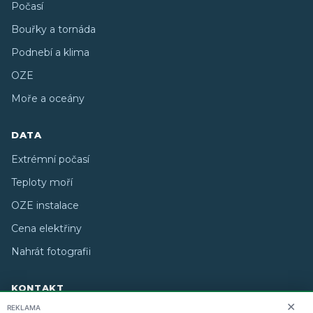
Počasí
Bouřky a tornáda
Podnebí a klima
OZE
Moře a oceány
DATA
Extrémní počasí
Teploty moří
OZE instalace
Cena elektřiny
Nahrát fotografii
KONTAKT
✕
REKLAMA
O nás