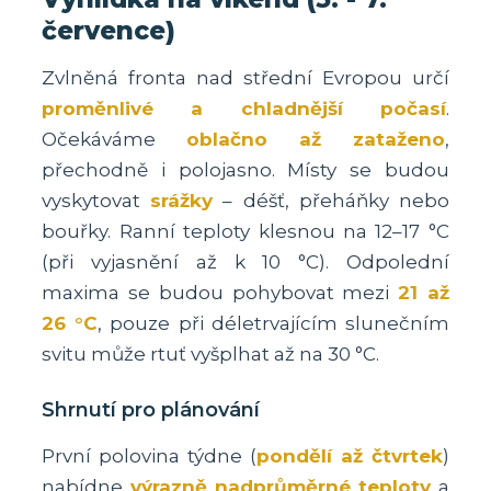
července)
Zvlněná fronta nad střední Evropou určí
proměnlivé a chladnější počasí
.
Očekáváme
oblačno až zataženo
,
přechodně i polojasno. Místy se budou
vyskytovat
srážky
– déšť, přeháňky nebo
bouřky. Ranní teploty klesnou na 12–17 °C
(při vyjasnění až k 10 °C). Odpolední
maxima se budou pohybovat mezi
21 až
26 °C
, pouze při déletrvajícím slunečním
svitu může rtuť vyšplhat až na 30 °C.
Shrnutí pro plánování
První polovina týdne (
pondělí až čtvrtek
)
nabídne
výrazně nadprůměrné teploty
a