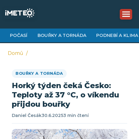
Přejít
k
hlavnímu
obsahu
POČASÍ
BOUŘKY A TORNÁDA
PODNEBÍ A KLIMA
Domů
Drobečková
BOUŘKY A TORNÁDA
navigace
Horký týden čeká Česko:
Teploty až 37 °C, o víkendu
přijdou bouřky
Daniel Česák
30.6.2025
3 min čtení