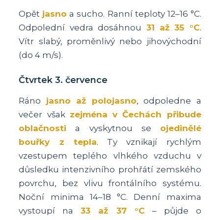
Opět
jasno
a sucho. Ranní teploty 12–16 °C.
Odpolední vedra dosáhnou
31 až 35 °C
.
Vítr slabý, proměnlivý nebo jihovýchodní
(do 4 m/s).
Čtvrtek 3. července
Ráno
jasno až polojasno
, odpoledne a
večer však
zejména v Čechách přibude
oblačnosti
a vyskytnou se
ojedinělé
bouřky z tepla
. Ty vznikají rychlým
vzestupem teplého vlhkého vzduchu v
důsledku intenzivního prohřátí zemského
povrchu, bez vlivu frontálního systému.
Noční minima 14–18 °C. Denní maxima
vystoupí na
33 až 37 °C
– půjde o