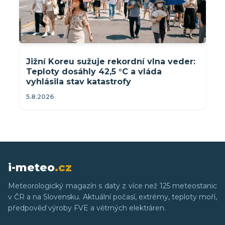
Jižní Koreu sužuje rekordní vlna veder:
Teploty dosáhly 42,5 °C a vláda
vyhlásila stav katastrofy
5.8.2026
i-meteo
.cz
Meteorologický magazín s daty z více než 125 meteostanic
v ČR a na Slovensku. Aktuální počasí, extrémy, teploty moří,
předpověď výroby FVE a větrných elektráren.