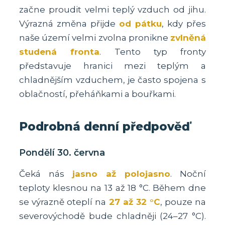
začne proudit velmi teplý vzduch od jihu.
Výrazná změna přijde
od pátku
, kdy přes
naše území velmi zvolna pronikne
zvlněná
studená fronta
. Tento typ fronty
představuje hranici mezi teplým a
chladnějším vzduchem, je často spojena s
oblačností, přeháňkami a bouřkami.
Podrobná denní předpověď
Pondělí 30. června
Čeká nás
jasno až polojasno
. Noční
teploty klesnou na 13 až 18 °C. Během dne
se výrazně oteplí na
27 až 32 °C
, pouze na
severovýchodě bude chladněji (24–27 °C).