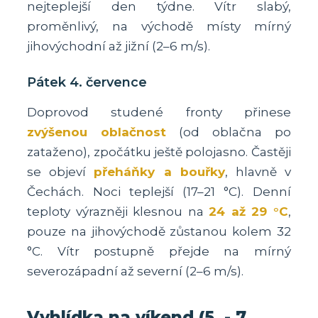
nejteplejší den týdne. Vítr slabý,
proměnlivý, na východě místy mírný
jihovýchodní až jižní (2–6 m/s).
Pátek 4. července
Doprovod studené fronty přinese
zvýšenou oblačnost
(od oblačna po
zataženo), zpočátku ještě polojasno. Častěji
se objeví
přeháňky a bouřky
, hlavně v
Čechách. Noci teplejší (17–21 °C). Denní
teploty výrazněji klesnou na
24 až 29 °C
,
pouze na jihovýchodě zůstanou kolem 32
°C. Vítr postupně přejde na mírný
severozápadní až severní (2–6 m/s).
Vyhlídka na víkend (5. - 7.