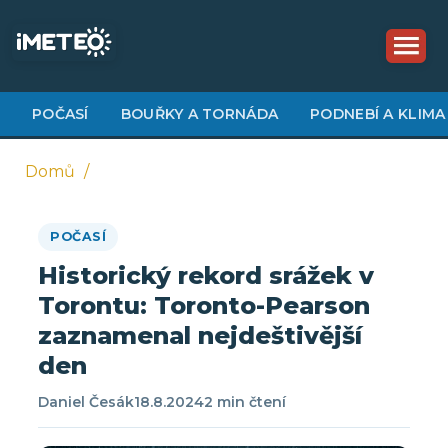
Přejít
k
hlavnímu
obsahu
POČASÍ
BOUŘKY A TORNÁDA
PODNEBÍ A KLIMA
Domů
Drobečková
POČASÍ
navigace
Historický rekord srážek v
Torontu: Toronto-Pearson
zaznamenal nejdeštivější
den
Daniel Česák
18.8.2024
2 min čtení