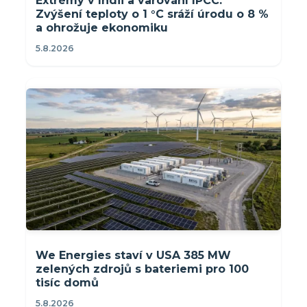
Extrémy v Indii a varování IPCC:
Zvýšení teploty o 1 °C sráží úrodu o 8 %
a ohrožuje ekonomiku
5.8.2026
We Energies staví v USA 385 MW
zelených zdrojů s bateriemi pro 100
tisíc domů
5.8.2026