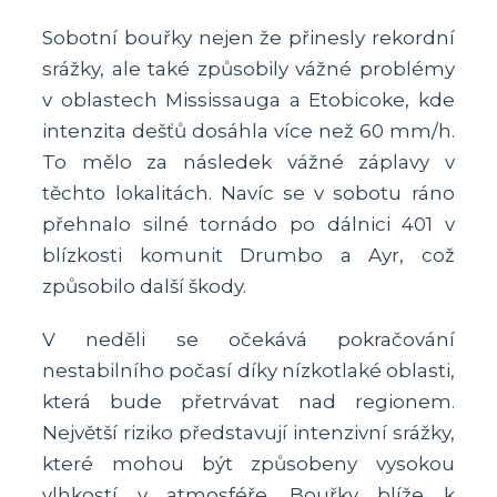
Sobotní bouřky nejen že přinesly rekordní
srážky, ale také způsobily vážné problémy
v oblastech Mississauga a Etobicoke, kde
intenzita dešťů dosáhla více než 60 mm/h.
To mělo za následek vážné záplavy v
těchto lokalitách. Navíc se v sobotu ráno
přehnalo silné tornádo po dálnici 401 v
blízkosti komunit Drumbo a Ayr, což
způsobilo další škody.
V neděli se očekává pokračování
nestabilního počasí díky nízkotlaké oblasti,
která bude přetrvávat nad regionem.
Největší riziko představují intenzivní srážky,
které mohou být způsobeny vysokou
vlhkostí v atmosféře. Bouřky blíže k