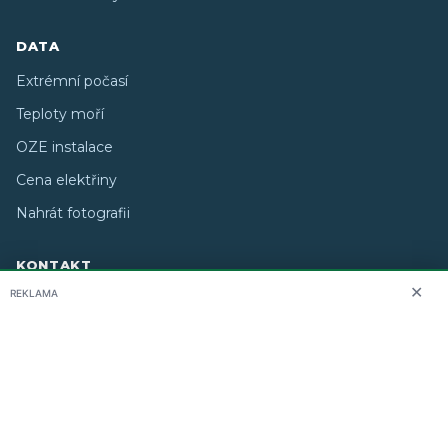
DATA
Extrémní počasí
Teploty moří
OZE instalace
Cena elektřiny
Nahrát fotografii
KONTAKT
✕
REKLAMA
O nás
info@i-meteo.cz
Twitter / X
ČHMÚ