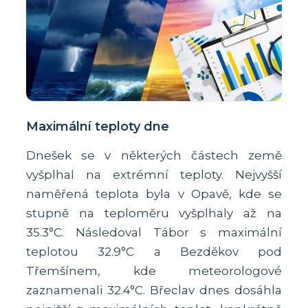
Maximální teploty dne
Dnešek se v některých částech země
vyšplhal na extrémní teploty. Nejvyšší
naměřená teplota byla v Opavě, kde se
stupně na teploměru vyšplhaly až na
35.3°C. Následoval Tábor s maximální
teplotou 32.9°C a Bezděkov pod
Třemšínem, kde meteorologové
zaznamenali 32.4°C. Břeclav dnes dosáhla