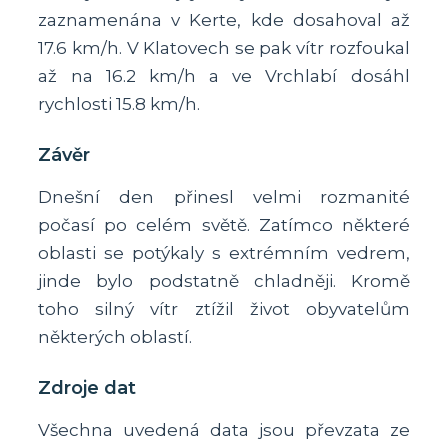
zaznamenána v Kerte, kde dosahoval až
17.6 km/h. V Klatovech se pak vítr rozfoukal
až na 16.2 km/h a ve Vrchlabí dosáhl
rychlosti 15.8 km/h.
Závěr
Dnešní den přinesl velmi rozmanité
počasí po celém světě. Zatímco některé
oblasti se potýkaly s extrémním vedrem,
jinde bylo podstatně chladněji. Kromě
toho silný vítr ztížil život obyvatelům
některých oblastí.
Zdroje dat
Všechna uvedená data jsou převzata ze