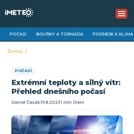
Přejít
k
hlavnímu
obsahu
POČASÍ
BOUŘKY A TORNÁDA
PODNEBÍ A KLIMA
Domů
Drobečková
POČASÍ
navigace
Extrémní teploty a silný vítr:
Přehled dnešního počasí
Daniel Česák
19.8.2023
1 min čtení