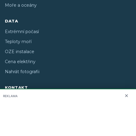
Moře a oceány
DATA
Extrémní počasí
Teploty moří
OZE instalace
Cena elektřiny
Nahrát fotografii
KONTAKT
✕
REKLAMA
O nás
info@i-meteo.cz
Twitter / X
ČHMÚ