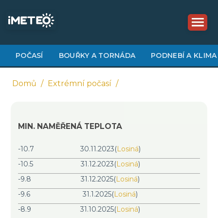
Přejít
k
hlavnímu
obsahu
POČASÍ
BOUŘKY A TORNÁDA
PODNEBÍ A KLIMA
Domů
Extrémní počasí
Drobečková
navigace
MIN. NAMĚŘENÁ TEPLOTA
-10.7
30.11.2023
(
Losiná
)
-10.5
31.12.2023
(
Losiná
)
-9.8
31.12.2025
(
Losiná
)
-9.6
31.1.2025
(
Losiná
)
-8.9
31.10.2025
(
Losiná
)