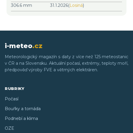
306.6 mm
31.1.2026
(
Losiná
)
i-meteo
.cz
Meteorologický magazín s daty z více než 125 meteostanic
v ČR a na Slovensku. Aktuální počasí, extrémy, teploty moří,
předpověď výroby FVE a větrných elektráren.
RUBRIKY
Počasí
Bouřky a tornáda
Podnebí a klima
OZE