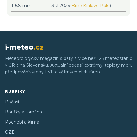
115.8 mm
31.1.2026
(
Brno Královo Pole
)
i-meteo
.cz
Meteorologický magazín s daty z více než 125 meteostanic
v ČR a na Slovensku. Aktuální počasí, extrémy, teploty moří,
předpověď výroby FVE a větrných elektráren.
RUBRIKY
Počasí
Bouřky a tornáda
Podnebí a klima
OZE