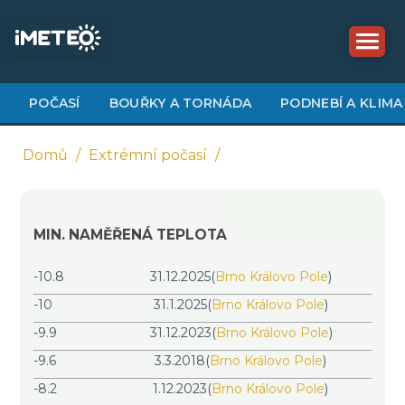
Přejít
k
hlavnímu
obsahu
POČASÍ
BOUŘKY A TORNÁDA
PODNEBÍ A KLIMA
Domů
Extrémní počasí
Drobečková
navigace
MIN. NAMĚŘENÁ TEPLOTA
-10.8
31.12.2025
(
Brno Královo Pole
)
-10
31.1.2025
(
Brno Královo Pole
)
-9.9
31.12.2023
(
Brno Královo Pole
)
-9.6
3.3.2018
(
Brno Královo Pole
)
-8.2
1.12.2023
(
Brno Královo Pole
)