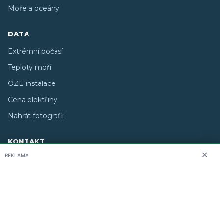
Moře a oceány
DATA
Extrémní počasí
Teploty moří
OZE instalace
Cena elektřiny
Nahrát fotografii
KONTAKT
✕
REKLAMA
O nás
info@i-meteo.cz
Twitter / X
ČHMÚ