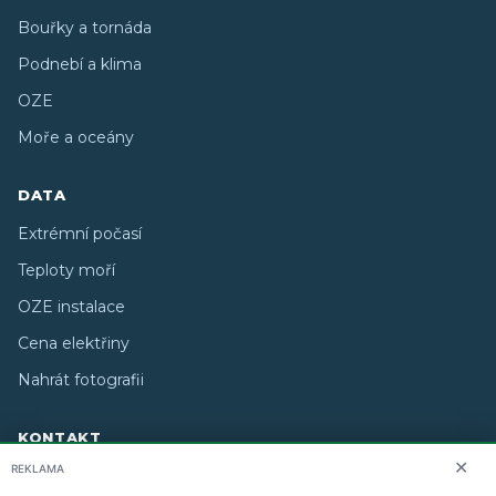
Bouřky a tornáda
Podnebí a klima
OZE
Moře a oceány
DATA
Extrémní počasí
Teploty moří
OZE instalace
Cena elektřiny
Nahrát fotografii
KONTAKT
✕
REKLAMA
O nás