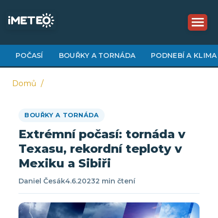
Přejít
k
hlavnímu
obsahu
POČASÍ
BOUŘKY A TORNÁDA
PODNEBÍ A KLIMA
Domů
Drobečková
BOUŘKY A TORNÁDA
navigace
Extrémní počasí: tornáda v
Texasu, rekordní teploty v
Mexiku a Sibiři
Daniel Česák
4.6.2023
2 min čtení