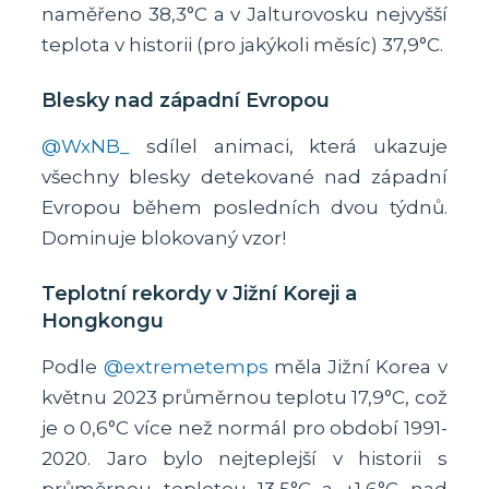
naměřeno 38,3°C a v Jalturovosku nejvyšší
teplota v historii (pro jakýkoli měsíc) 37,9°C.
Blesky nad západní Evropou
@WxNB_
sdílel animaci, která ukazuje
všechny blesky detekované nad západní
Evropou během posledních dvou týdnů.
Dominuje blokovaný vzor!
Teplotní rekordy v Jižní Koreji a
Hongkongu
Podle
@extremetemps
měla Jižní Korea v
květnu 2023 průměrnou teplotu 17,9°C, což
je o 0,6°C více než normál pro období 1991-
2020. Jaro bylo nejteplejší v historii s
průměrnou teplotou 13,5°C a +1,6°C nad