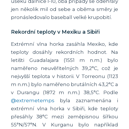
úseku dálnice I-10, oba případy se odehrály
jen několik mil od sebe a oběma směry je
pronásledovalo baseball velké krupobití.
Rekordní teploty v Mexiku a Sibiři
Extrémní vlna horka zasáhla Mexiko, kde
teploty dosáhly rekordních hodnot. Na
letišti Guadalajara (1551 m n.m.) bylo
naměřeno neuvěřitelných 39,2°C, což je
nejvyšší teplota v historii. V Torreonu (1123
m n.m.) bylo naměřeno brutálních 43,2°C a
v Durangu (1872 m n.m.) 38,5°C. Podle
@extremetemps
byla zaznamenána i
extrémní vlna horka v Sibiři, kde teploty
přesáhly 38°C mezi zeměpisnou šířkou
55°N/57°N. V Kurganu bylo například