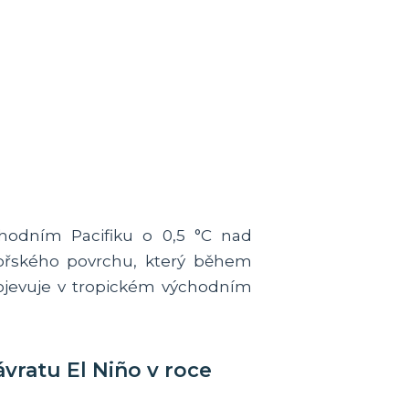
chodním Pacifiku o 0,5 °C nad
ořského povrchu, který během
rojevuje v tropickém východním
vratu El Niño v roce