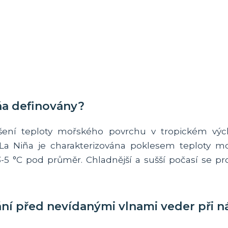
iña definovány?
ýšení teploty mořského povrchu v tropickém vý
La Niña je charakterizována poklesem teploty m
-5 °C pod průměr. Chladnější a sušší počasí se p
ání před nevídanými vlnami veder při ná