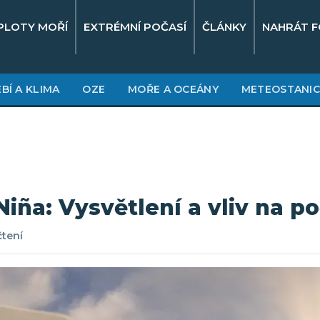
PLOTY MOŘÍ
EXTRÉMNÍ POČASÍ
ČLÁNKY
NAHRÁT F
BÍ A KLIMA
OZE
MOŘE A OCEÁNY
METEOSTANIC
Niña: Vysvětlení a vliv na p
čtení