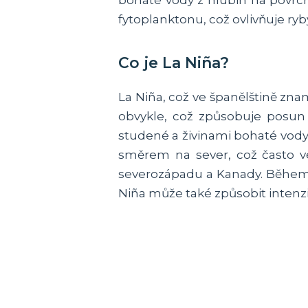
bohaté vody z hlubin na povrch
fytoplanktonu, což ovlivňuje ryb
Co je La Niña?
La Niña, což ve španělštině zna
obvykle, což způsobuje posun
studené a živinami bohaté vody
směrem na sever, což často v
severozápadu a Kanady. Během L
Niña může také způsobit intenz