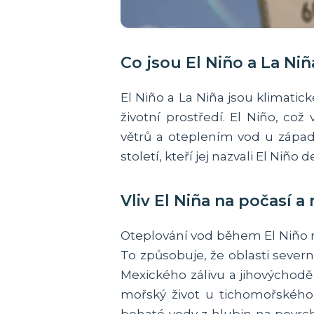
Co jsou El Niño a La Niñ
El Niño a La Niña jsou klimatic
životní prostředí. El Niño, c
větrů a oteplením vod u západn
století, kteří jej nazvali El Niño
Vliv El Niña na počasí a
Oteplování vod během El Niño m
To způsobuje, že oblasti sever
Mexického zálivu a jihovýchodě 
mořský život u tichomořskéh