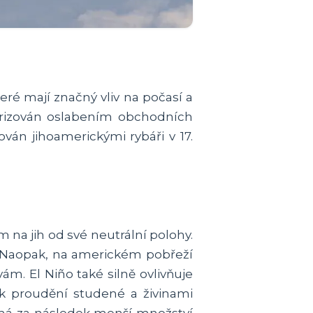
eré mají značný vliv na počasí a
terizován oslabením obchodních
ván jihoamerickými rybáři v 17.
na jih od své neutrální polohy.
e. Naopak, na americkém pobřeží
ám. El Niño také silně ovlivňuje
 proudění studené a živinami