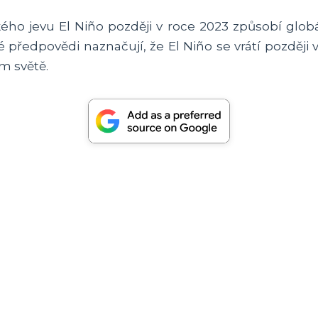
ckého jevu El Niño později v roce 2023 způsobí glob
předpovědi naznačují, že El Niño se vrátí později 
m světě.