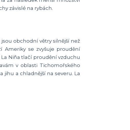
o má za následek menší množství
chy závislé na rybách.
jsou obchodní větry silnější než
í Ameriky se zvyšuje proudění
 La Niña tlačí proudění vzduchu
lavám v oblasti Tichomořského
jihu a chladnější na severu. La