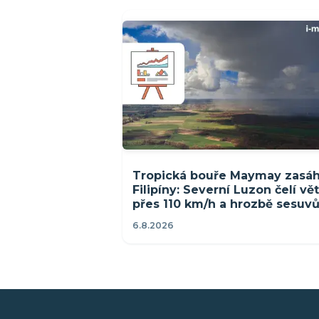
Tropická bouře Maymay zasáh
Filipíny: Severní Luzon čelí vě
přes 110 km/h a hrozbě sesuv
6.8.2026