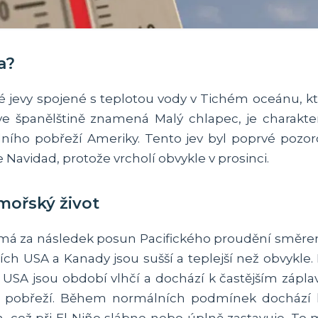
a?
ké jevy spojené s teplotou vody v Tichém oceánu, kt
ož ve španělštině znamená Malý chlapec, je charak
ího pobřeží Ameriky. Tento jev byl poprvé pozoro
 de Navidad, protože vrcholí obvykle v prosinci.
 mořský život
á za následek posun Pacifického proudění směrem 
ních USA a Kanady jsou sušší a teplejší než obvykl
USA jsou období vlhčí a dochází k častějším záplav
o pobřeží. Během normálních podmínek dochází k