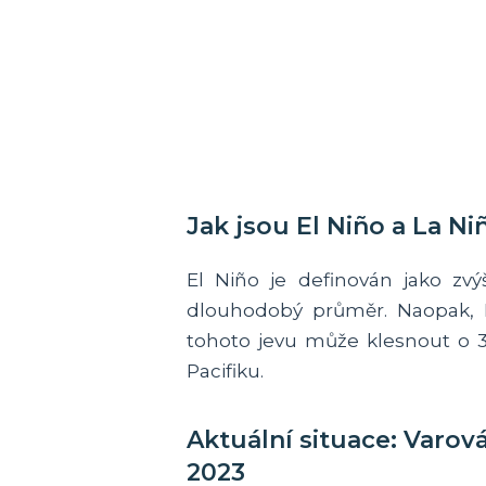
Jak jsou El Niño a La N
El Niño je definován jako zv
dlouhodobý průměr. Naopak, 
tohoto jevu může klesnout o 3
Pacifiku.
Aktuální situace: Varov
2023