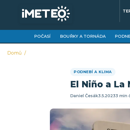
Přejít
k
TE
hlavnímu
obsahu
POČASÍ
BOUŘKY A TORNÁDA
PODNE
Domů
Drobečková
PODNEBÍ A KLIMA
navigace
El Niño a La 
Daniel Česák
3.5.2023
3 min 