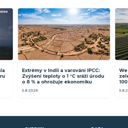
la
Extrémy v Indii a varování IPCC:
We 
tru
Zvýšení teploty o 1 °C sráží úrodu
zel
ů
o 8 % a ohrožuje ekonomiku
100
5.8.2026
5.8.