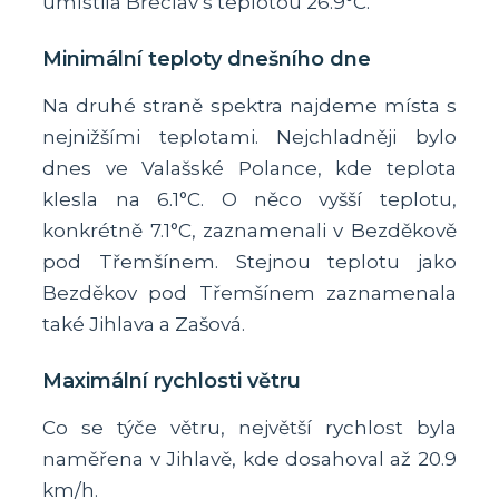
umístila Břeclav s teplotou 26.9°C.
Minimální teploty dnešního dne
Na druhé straně spektra najdeme místa s
nejnižšími teplotami. Nejchladněji bylo
dnes ve Valašské Polance, kde teplota
klesla na 6.1°C. O něco vyšší teplotu,
konkrétně 7.1°C, zaznamenali v Bezděkově
pod Třemšínem. Stejnou teplotu jako
Bezděkov pod Třemšínem zaznamenala
také Jihlava a Zašová.
Maximální rychlosti větru
Co se týče větru, největší rychlost byla
naměřena v Jihlavě, kde dosahoval až 20.9
km/h.