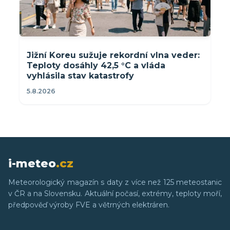
Jižní Koreu sužuje rekordní vlna veder:
Teploty dosáhly 42,5 °C a vláda
vyhlásila stav katastrofy
5.8.2026
i-meteo
.cz
Meteorologický magazín s daty z více než 125 meteostanic
v ČR a na Slovensku. Aktuální počasí, extrémy, teploty moří,
předpověď výroby FVE a větrných elektráren.