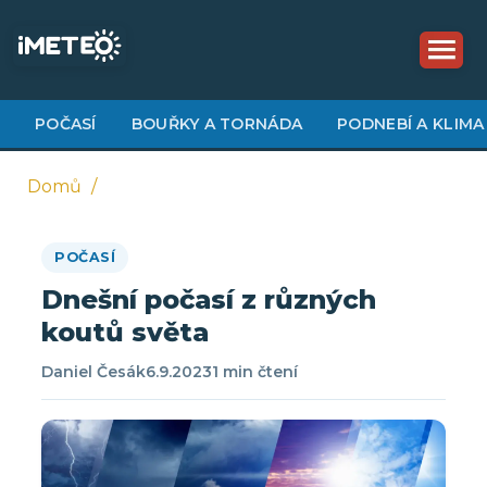
Přejít
k
hlavnímu
obsahu
POČASÍ
BOUŘKY A TORNÁDA
PODNEBÍ A KLIMA
Domů
Drobečková
POČASÍ
navigace
Dnešní počasí z různých
koutů světa
Daniel Česák
6.9.2023
1 min čtení