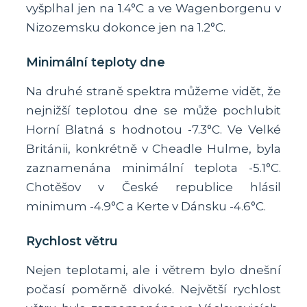
vyšplhal jen na 1.4°C a ve Wagenborgenu v
Nizozemsku dokonce jen na 1.2°C.
Minimální teploty dne
Na druhé straně spektra můžeme vidět, že
nejnižší teplotou dne se může pochlubit
Horní Blatná s hodnotou -7.3°C. Ve Velké
Británii, konkrétně v Cheadle Hulme, byla
zaznamenána minimální teplota -5.1°C.
Chotěšov v České republice hlásil
minimum -4.9°C a Kerte v Dánsku -4.6°C.
Rychlost větru
Nejen teplotami, ale i větrem bylo dnešní
počasí poměrně divoké. Největší rychlost