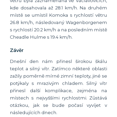
větru byla zaznamenána ve Václavovicích,
kde dosahovala až 28.1 km/h. Na druhém
místě se umístil Komoka s rychlostí větru
26.8 km/h, následovaný Wagenborgenem
s rychlostí 20.2 km/h a na posledním místě
Cheadle Hulme s 19.4 km/h.
Závěr
Dnešní den nám přinesl širokou škálu
teplot a silný vítr. Zatímco některé oblasti
zažily poměrně mírné zimní teploty, jiné se
potýkaly s mrazivým chladem. Silný vítr
přinesl další komplikace, zejména na
místech s nejvyššími rychlostmi. Zůstává
otázkou, jak se bude počasí vyvíjet v
následujících dnech.