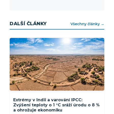
DALŠÍ ČLÁNKY
Všechny články →
Extrémy v Indii a varování IPCC:
Zvýšení teploty o 1 °C sráží úrodu o 8 %
a ohrožuje ekonomiku