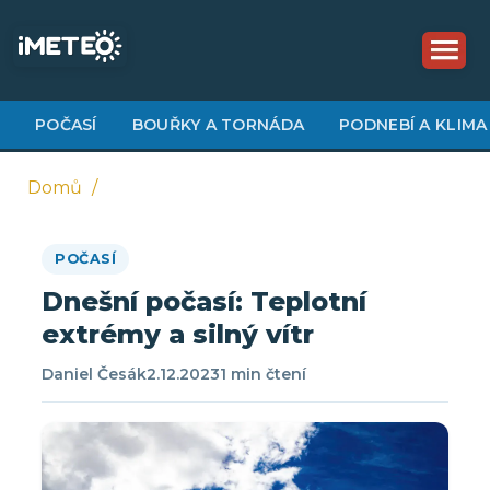
Přejít
k
hlavnímu
obsahu
POČASÍ
BOUŘKY A TORNÁDA
PODNEBÍ A KLIMA
Domů
Drobečková
POČASÍ
navigace
Dnešní počasí: Teplotní
extrémy a silný vítr
Daniel Česák
2.12.2023
1 min čtení