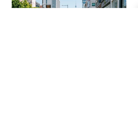
Jižní Koreu sužuje rekordní vlna veder:
Teploty dosáhly 42,5 °C a vláda
vyhlásila stav katastrofy
5.8.2026