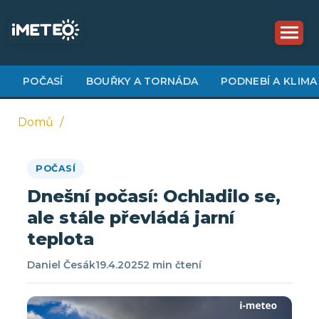
Přejít
k
hlavnímu
obsahu
POČASÍ
BOUŘKY A TORNÁDA
PODNEBÍ A KLIMA
Domů
Drobečková
POČASÍ
navigace
Dnešní počasí: Ochladilo se,
ale stále převládá jarní
teplota
Daniel Česák
19.4.2025
2 min čtení