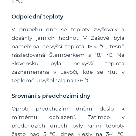
4 °C.
Odpolední teploty
V průběhu dne se teploty zvyšovaly a
dosáhly jarních hodnot. V Zašové byla
naměřena nejvyšší teplota 18.4 °C, těsně
následovaná Šternberkem s 18.1 °C. Na
Slovensku byla nejvyšší teplota
zaznamenána v Levoči, kde se rtuť v
teploměru vyšplhala na 17.6 °C.
Srovnání s předchozími dny
Oproti předchozím dnům došlo k
mírnému ochlazení. Zatímco v
předchozích dnech byly ranní teploty
často nad 5 °C, dnes klesly na 3-4 °C.