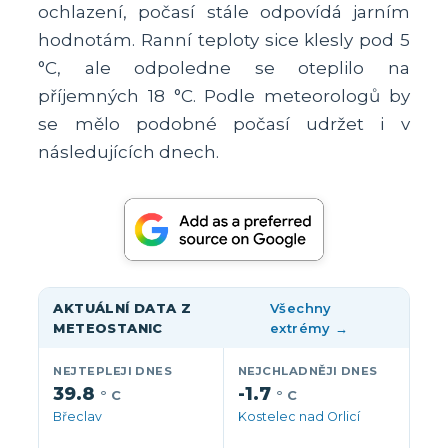
ochlazení, počasí stále odpovídá jarním
hodnotám. Ranní teploty sice klesly pod 5
°C, ale odpoledne se oteplilo na
příjemných 18 °C. Podle meteorologů by
se mělo podobné počasí udržet i v
následujících dnech.
AKTUÁLNÍ DATA Z
Všechny
METEOSTANIC
extrémy →
NEJTEPLEJI DNES
NEJCHLADNĚJI DNES
39.8
-1.7
° C
° C
Břeclav
Kostelec nad Orlicí