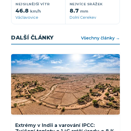
NEJSILNĚJŠÍ VÍTR
NEJVÍCE SRÁŽEK
46.8
8.7
km/h
mm
Václavovice
Dolní Cerekev
DALŠÍ ČLÁNKY
Všechny články →
Extrémy v Indii a varování IPCC: