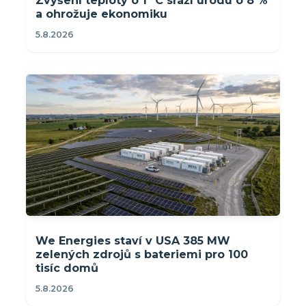
Zvýšení teploty o 1 °C sráží úrodu o 8 %
a ohrožuje ekonomiku
5.8.2026
We Energies staví v USA 385 MW
zelených zdrojů s bateriemi pro 100
tisíc domů
5.8.2026