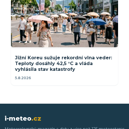
Jižní Koreu sužuje rekordní vlna veder:
Teploty dosáhly 42,5 °C a vláda
vyhlásila stav katastrofy
5.8.2026
i-meteo
.cz
Meteorologický magazín s daty z více než 125 meteostanic