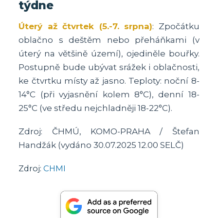
týdne
Úterý až čtvrtek (5.-7. srpna)
: Zpočátku
oblačno s deštěm nebo přeháňkami (v
úterý na většině území), ojediněle bouřky.
Postupně bude ubývat srážek i oblačnosti,
ke čtvrtku místy až jasno. Teploty: noční 8-
14°C (při vyjasnění kolem 8°C), denní 18-
25°C (ve středu nejchladněji 18-22°C).
Zdroj: ČHMÚ, KOMO-PRAHA / Štefan
Handžák (vydáno 30.07.2025 12.00 SELČ)
Zdroj:
CHMI