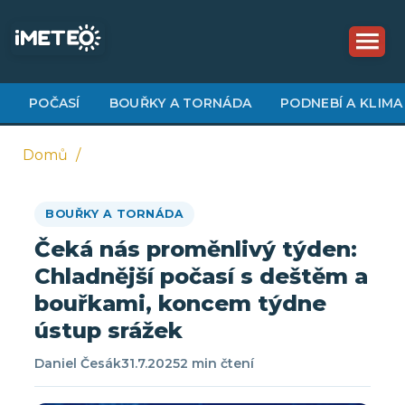
Přejít
k
hlavnímu
obsahu
POČASÍ
BOUŘKY A TORNÁDA
PODNEBÍ A KLIMA
Domů
Drobečková
BOUŘKY A TORNÁDA
navigace
Čeká nás proměnlivý týden:
Chladnější počasí s deštěm a
bouřkami, koncem týdne
ústup srážek
Daniel Česák
31.7.2025
2 min čtení