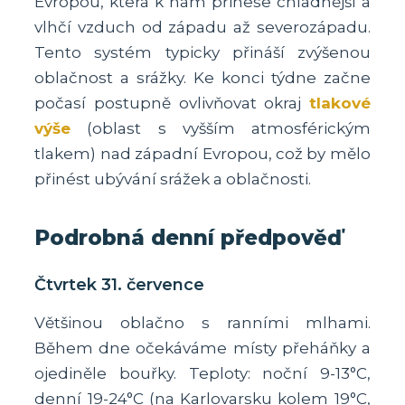
Evropou, která k nám přinese chladnější a
vlhčí vzduch od západu až severozápadu.
Tento systém typicky přináší zvýšenou
oblačnost a srážky. Ke konci týdne začne
počasí postupně ovlivňovat okraj
tlakové
výše
(oblast s vyšším atmosférickým
tlakem) nad západní Evropou, což by mělo
přinést ubývání srážek a oblačnosti.
Podrobná denní předpověď
Čtvrtek 31. července
Většinou oblačno s ranními mlhami.
Během dne očekáváme místy přeháňky a
ojediněle bouřky. Teploty: noční 9-13°C,
denní 19-24°C (na Karlovarsku kolem 19°C,