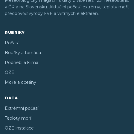
Meteorologický magazín s daty z více než 125 meteostanic
v ČR a na Slovensku. Aktuální počasí, extrémy, teploty moří,
předpověď výroby FVE a větrných elektráren.
RUBRIKY
Počasí
Bouřky a tornáda
Podnebí a klima
OZE
Moře a oceány
DATA
Extrémní počasí
Teploty moří
OZE instalace