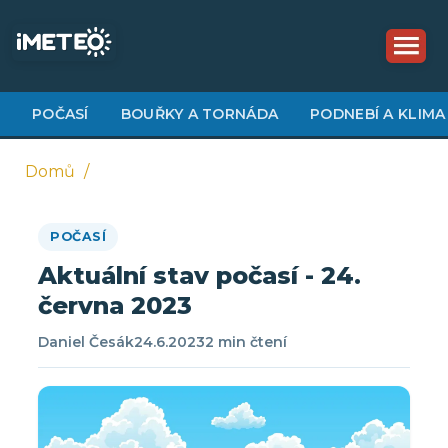
Přejít
k
hlavnímu
obsahu
POČASÍ
BOUŘKY A TORNÁDA
PODNEBÍ A KLIMA
Domů
Drobečková
POČASÍ
navigace
Aktuální stav počasí - 24.
června 2023
Daniel Česák
24.6.2023
2 min čtení