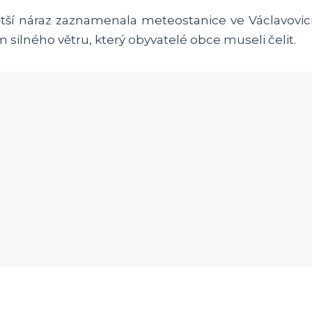
jvětší náraz zaznamenala meteostanice ve Václavovi
ilného větru, který obyvatelé obce museli čelit.