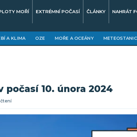
PLOTY MOŘÍ
EXTRÉMNÍ POČASÍ
ČLÁNKY
NAHRÁT F
BÍ A KLIMA
OZE
MOŘE A OCEÁNY
METEOSTANIC
v počasí 10. února 2024
 čtení