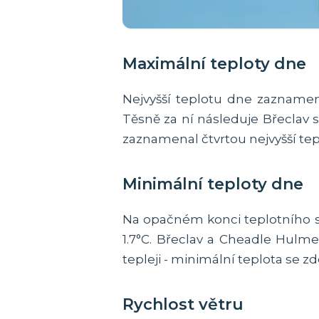
Maximální teploty dne
Nejvyšší teplotu dne zaznamena
Těsně za ní následuje Břeclav
zaznamenal čtvrtou nejvyšší tepl
Minimální teploty dne
Na opačném konci teplotního sp
1.7°C. Břeclav a Cheadle Hulme
tepleji - minimální teplota se zd
Rychlost větru