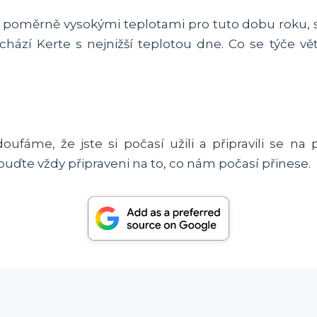
n poměrně vysokými teplotami pro tuto dobu roku, 
hází Kerte s nejnižší teplotou dne. Co se týče vě
 doufáme, že jste si počasí užili a připravili se
buďte vždy připraveni na to, co nám počasí přinese.