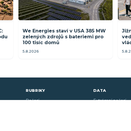
C:
We Energies staví v USA 385 MW
Již
rodu
zelených zdrojů s bateriemi pro
ved
100 tisíc domů
vlá
5.8.2026
5.8.
RUBRIKY
DATA
Počasí
Extrémní počasí
než 125
 počasí,
Bouřky a tornáda
Teploty moří
větrných
Podnebí a klima
OZE instalace
OZE
Cena elektřiny