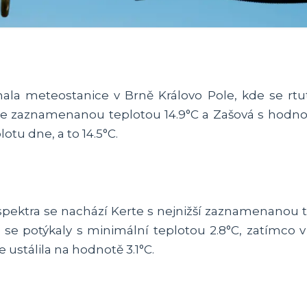
la meteostanice v Brně Královo Pole, kde se rtuť
 se zaznamenanou teplotou 14.9°C a Zašová s hodno
otu dne, a to 14.5°C.
ektra se nachází Kerte s nejnižší zaznamenanou t
 se potýkaly s minimální teplotou 2.8°C, zatímco
e ustálila na hodnotě 3.1°C.