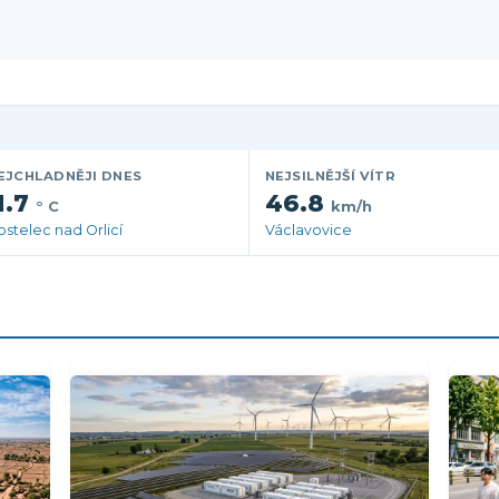
EJCHLADNĚJI DNES
NEJSILNĚJŠÍ VÍTR
1.7
46.8
° C
km/h
ostelec nad Orlicí
Václavovice