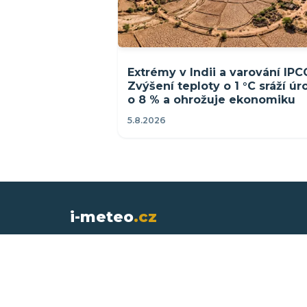
Extrémy v Indii a varování IPC
Zvýšení teploty o 1 °C sráží ú
o 8 % a ohrožuje ekonomiku
5.8.2026
i-meteo
.cz
Meteorologický magazín s daty z více 
meteostanic v ČR a na Slovensku. Aktuální
extrémy, teploty moří, předpověď výroby FVE a 
elektráren.