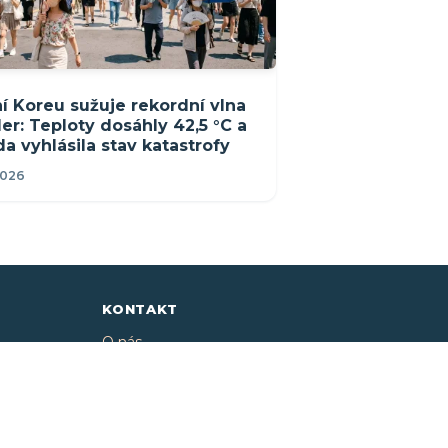
✕
REKLAMA
ní Koreu sužuje rekordní vlna
er: Teploty dosáhly 42,5 °C a
da vyhlásila stav katastrofy
2026
KONTAKT
O nás
info@i-meteo.cz
Twitter / X
ČHMÚ