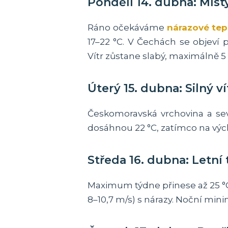
Pondělí 14. dubna: Míst
Ráno očekáváme
nárazové tep
17–22 °C. V Čechách se objeví
Vítr zůstane slabý, maximálně 5 
Úterý 15. dubna: Silný ví
Českomoravská vrchovina a sev
dosáhnou 22 °C, zatímco na výc
Středa 16. dubna: Letní 
Maximum týdne přinese až 25 °C
8–10,7 m/s) s nárazy. Noční min