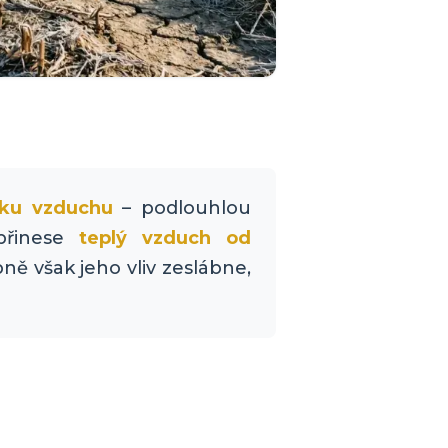
aku vzduchu
– podlouhlou
přinese
teplý vzduch od
pně však jeho vliv zeslábne,