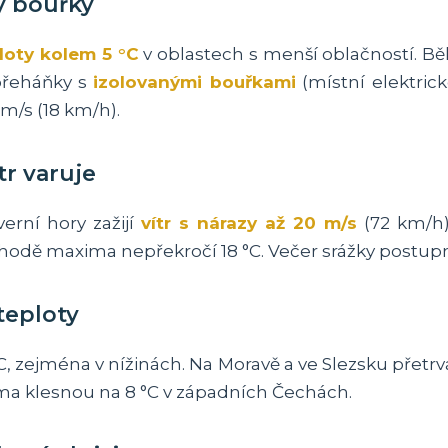
y bouřky
loty kolem 5 °C
v oblastech s menší oblačností. B
 přeháňky s
izolovanými bouřkami
(místní elektric
m/s (18 km/h).
tr varuje
erní hory zažijí
vítr s nárazy až 20 m/s
(72 km/h)
hodě maxima nepřekročí 18 °C. Večer srážky postupně
teploty
, zejména v nížinách. Na Moravě a ve Slezsku přetr
ima klesnou na 8 °C v západních Čechách.