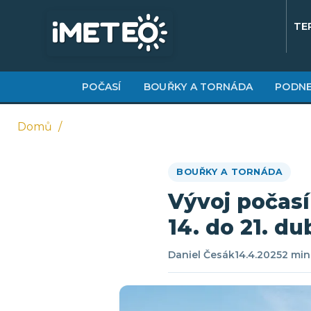
Přejít
k
TE
hlavnímu
obsahu
POČASÍ
BOUŘKY A TORNÁDA
PODNE
Domů
Drobečková
BOUŘKY A TORNÁDA
navigace
Vývoj počasí
14. do 21. d
Daniel Česák
14.4.2025
2 min