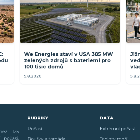
C:
We Energies staví v USA 385 MW
Již
rodu
zelených zdrojů s bateriemi pro
ved
100 tisíc domů
vlá
5.8.2026
5.8.
RUBRIKY
DATA
Počasí
Extrémní počasí
než 125
 počasí,
Bouřky a tornáda
Teploty moří