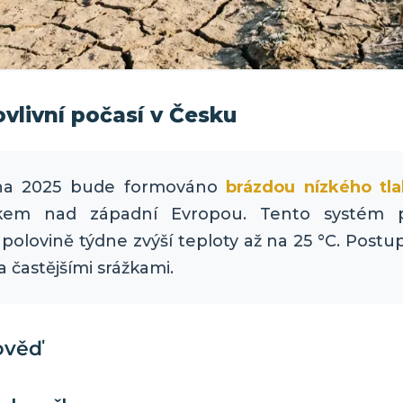
vlivní počasí v Česku
ubna 2025 bude formováno
brázdou nízkého tl
lakem nad západní Evropou. Tento systém 
í polovině týdne zvýší teploty až na 25 °C. Postu
 častějšími srážkami.
ověď