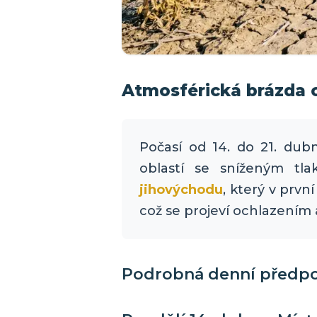
Atmosférická brázda o
Počasí od 14. do 21. d
oblastí se sníženým t
jihovýchodu
, který v prvn
což se projeví ochlazením a
Podrobná denní předp