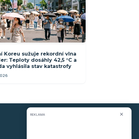
ní Koreu sužuje rekordní vlna
er: Teploty dosáhly 42,5 °C a
da vyhlásila stav katastrofy
2026
✕
REKLAMA
KONTAKT
O nás
info@i-meteo.cz