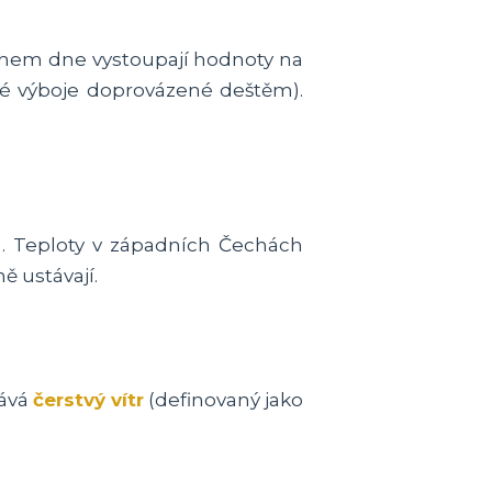
ěhem dne vystoupají hodnoty na
ké výboje doprovázené deštěm).
. Teploty v západních Čechách
 ustávají.
vává
čerstvý vítr
(definovaný jako