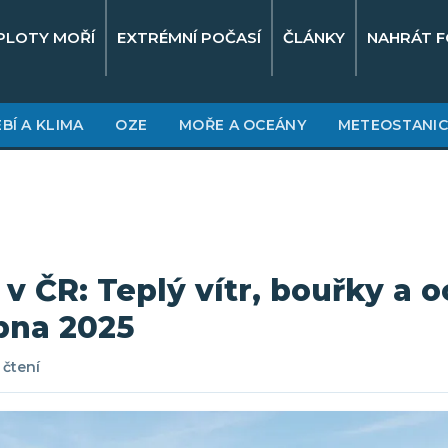
PLOTY MOŘÍ
EXTRÉMNÍ POČASÍ
ČLÁNKY
NAHRÁT F
BÍ A KLIMA
OZE
MOŘE A OCEÁNY
METEOSTANIC
 v ČR: Teplý vítr, bouřky a 
ubna 2025
 čtení