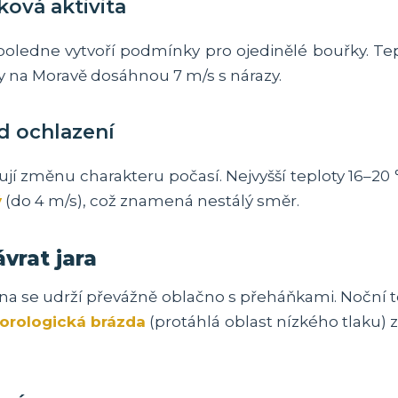
ková aktivita
oledne vytvoří podmínky pro ojedinělé bouřky. Te
y na Moravě dosáhnou 7 m/s s nárazy.
d ochlazení
jí změnu charakteru počasí. Nejvyšší teploty 16–20 
ý
(do 4 m/s), což znamená nestálý směr.
vrat jara
bna se udrží převážně oblačno s přeháňkami. Noční t
orologická brázda
(protáhlá oblast nízkého tlaku) z