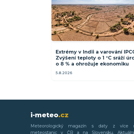
Extrémy v Indii a varování IPC
Zvýšení teploty o 1 °C sráží ú
o 8 % a ohrožuje ekonomiku
5.8.2026
i-meteo
.cz
Meteorologický magazín s daty z více 
meteostanic v ČR a na Slovensku. Aktuální