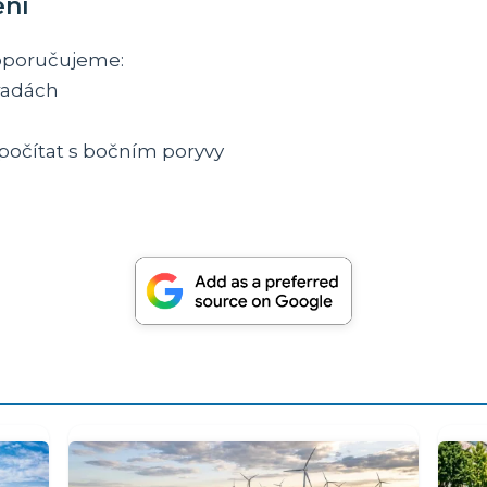
ení
doporučujeme:
hradách
 počítat s bočním poryvy