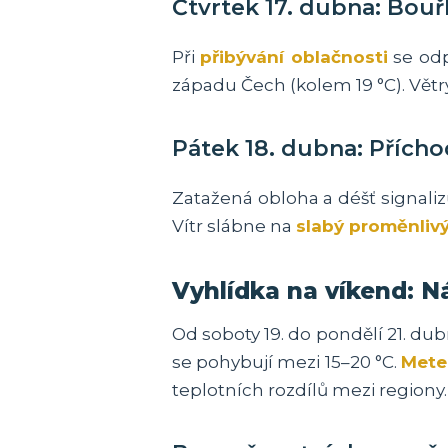
Čtvrtek 17. dubna: Bouř
Při
přibývání oblačnosti
se odp
západu Čech (kolem 19 °C). Větr
Pátek 18. dubna: Přícho
Zatažená obloha a déšť signalizu
Vítr slábne na
slabý proměnliv
Vyhlídka na víkend: Ná
Od soboty 19. do pondělí 21. du
se pohybují mezi 15–20 °C.
Mete
teplotních rozdílů mezi regiony.