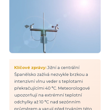
Klíčové zprávy:
Jižní a centrální
Španělsko zažívá nezvykle brzkou a
intenzivní vlnu veder s teplotami
překračujícími 40 °C. Meteorologové
upozorňují na extrémní teplotní
odchylky až 10 °C nad sezónním
průměrem a varují před trváním této