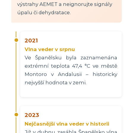
výstrahy AEMET a neignorujte signály
úpalu či dehydratace.
2021
Vlna veder v srpnu
Ve Španělsku byla zaznamenána
extrémní teplota 47,4 °C ve městě
Montoro v Andalusii – historicky
nejvyšší hodnota v zemi.
2023
Nejčasnější vlna veder v historii
Již v dubnu zasáhla Španělsko vlna