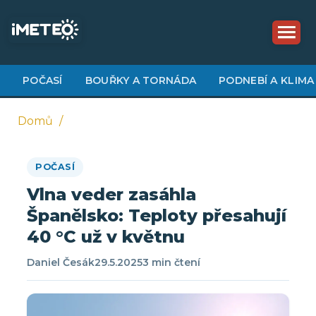
Přejít
k
hlavnímu
obsahu
POČASÍ
BOUŘKY A TORNÁDA
PODNEBÍ A KLIMA
Domů
Drobečková
POČASÍ
navigace
Vlna veder zasáhla
Španělsko: Teploty přesahují
40 °C už v květnu
Daniel Česák
29.5.2025
3 min čtení