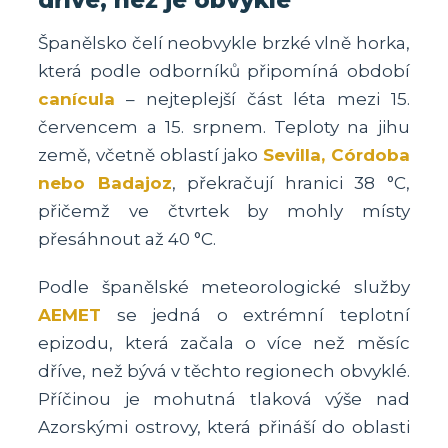
dříve, než je obvyklé
Španělsko čelí neobvykle brzké vlně horka,
která podle odborníků připomíná období
canícula
– nejteplejší část léta mezi 15.
červencem a 15. srpnem. Teploty na jihu
země, včetně oblastí jako
Sevilla, Córdoba
nebo Badajoz
, překračují hranici 38 °C,
přičemž ve čtvrtek by mohly místy
přesáhnout až 40 °C.
Podle španělské meteorologické služby
AEMET
se jedná o extrémní teplotní
epizodu, která začala o více než měsíc
dříve, než bývá v těchto regionech obvyklé.
Příčinou je mohutná tlaková výše nad
Azorskými ostrovy, která přináší do oblasti