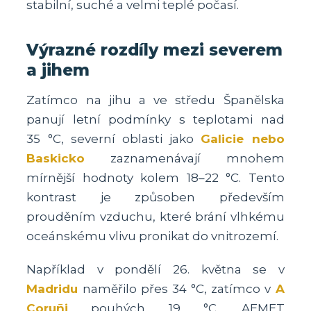
stabilní, suché a velmi teplé počasí.
Výrazné rozdíly mezi severem
a jihem
Zatímco na jihu a ve středu Španělska
panují letní podmínky s teplotami nad
35 °C, severní oblasti jako
Galicie nebo
Baskicko
zaznamenávají mnohem
mírnější hodnoty kolem 18–22 °C. Tento
kontrast je způsoben především
prouděním vzduchu, které brání vlhkému
oceánskému vlivu pronikat do vnitrozemí.
Například v pondělí 26. května se v
Madridu
naměřilo přes 34 °C, zatímco v
A
Coruñi
pouhých 19 °C. AEMET