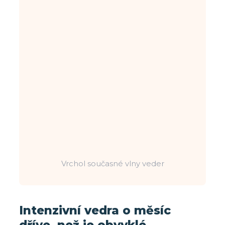
Vrchol současné vlny veder
Intenzivní vedra o měsíc