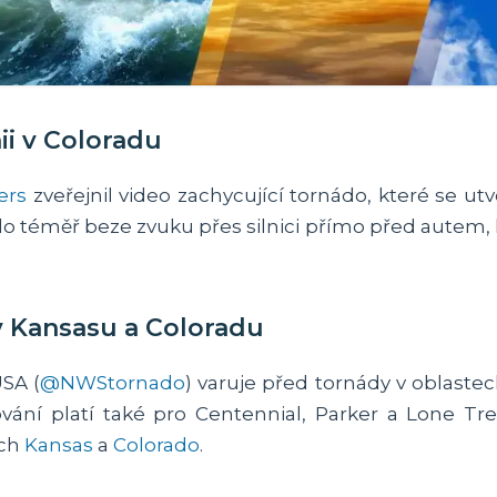
ii v Coloradu
ers
zveřejnil video zachycující tornádo, které se ut
 téměř beze zvuku přes silnici přímo před autem, kte
v Kansasu a Coloradu
SA (
@NWStornado
) varuje před tornády v oblaste
vání platí také pro Centennial, Parker a Lone Tr
ech
Kansas
a
Colorado
.