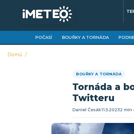
Přejít
k
TE
hlavnímu
obsahu
POČASÍ
BOUŘKY A TORNÁDA
PODNE
Domů
Drobečková
BOUŘKY A TORNÁDA
navigace
Tornáda a bo
Twitteru
Daniel Česák
11.5.2023
2 min 