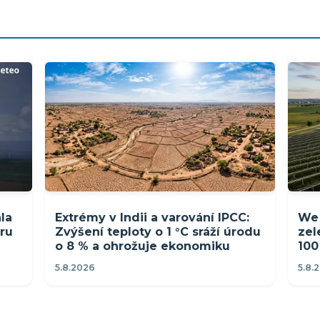
la
Extrémy v Indii a varování IPCC:
We 
tru
Zvýšení teploty o 1 °C sráží úrodu
zel
ů
o 8 % a ohrožuje ekonomiku
100
5.8.2026
5.8.