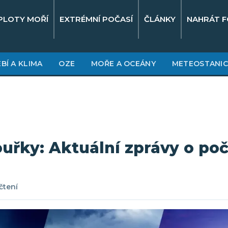
PLOTY MOŘÍ
EXTRÉMNÍ POČASÍ
ČLÁNKY
NAHRÁT F
BÍ A KLIMA
OZE
MOŘE A OCEÁNY
METEOSTANIC
uřky: Aktuální zprávy o poč
čtení