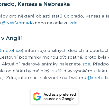
orado, Kansas a Nebraska
ády pro některé oblasti států Colorado, Kansas a
u
@NWStornado
nebo na odkazu
zde
.
v Anglii
metoffice
) informuje o silných deštích a bouřká
estovní podmínky mohou být špatné, proto byla vy
r. Aktuální radarové snímky naleznete
zde
. Předpo
ale od pátku by mělo být sušší díky vysokému tlaku.
eji. Zdroj informací naleznete na Twitteru
@metoffi