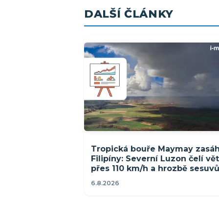
DALŠÍ ČLÁNKY
Tropická bouře Maymay zasáh
Filipíny: Severní Luzon čelí vě
přes 110 km/h a hrozbě sesuv
6.8.2026