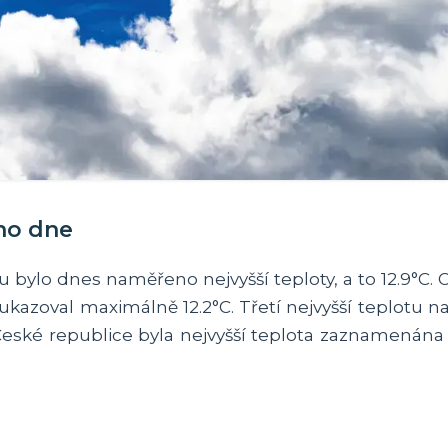
ího dne
o dnes naměřeno nejvyšší teploty, a to 12.9°C. O
azoval maximálně 12.2°C. Třetí nejvyšší teplotu 
 České republice byla nejvyšší teplota zaznamenána 