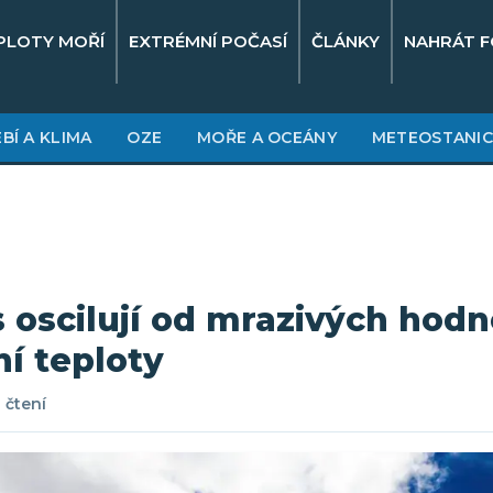
PLOTY MOŘÍ
EXTRÉMNÍ POČASÍ
ČLÁNKY
NAHRÁT F
BÍ A KLIMA
OZE
MOŘE A OCEÁNY
METEOSTANIC
 oscilují od mrazivých hodn
ní teploty
 čtení