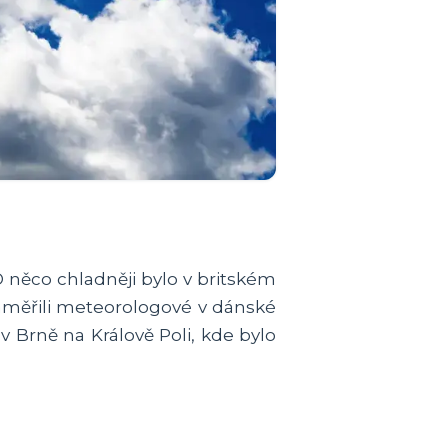
 něco chladněji bylo v britském
naměřili meteorologové v dánské
v Brně na Králově Poli, kde bylo