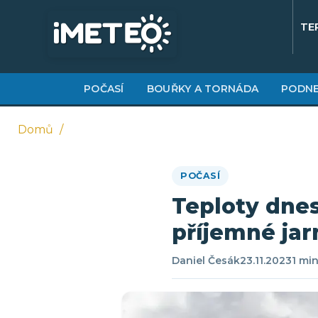
Přejít
k
TE
hlavnímu
obsahu
POČASÍ
BOUŘKY A TORNÁDA
PODNE
Domů
Drobečková
POČASÍ
navigace
Teploty dnes
příjemné jar
Daniel Česák
23.11.2023
1 min