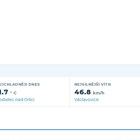
EJCHLADNĚJI DNES
NEJSILNĚJŠÍ VÍTR
1.7
46.8
° C
km/h
ostelec nad Orlicí
Václavovice