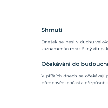
Shrnutí
Dnešek se nesl v duchu velkých
zaznamenán mráz. Silný vítr pa
Očekávání do budoucn
V příštích dnech se očekávají
předpovědi počasí a přizpůsobit