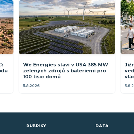
C:
We Energies staví v USA 385 MW
Již
rodu
zelených zdrojů s bateriemi pro
ved
100 tisíc domů
vlá
5.8.2026
5.8.
RUBRIKY
DATA