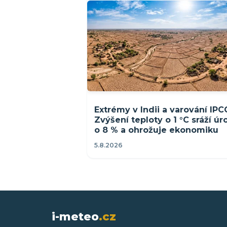
Extrémy v Indii a varování IPC
Zvýšení teploty o 1 °C sráží ú
o 8 % a ohrožuje ekonomiku
5.8.2026
i-meteo
.cz