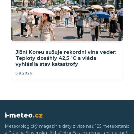
Jižní Koreu sužuje rekordní vlna veder:
Teploty dosáhly 42,5 °C a vláda
vyhlásila stav katastrofy
5.8.2026
i-meteo
.cz
Meteorologický magazín s daty z více než 125 meteostanic
v ČR a na Slovensku. Aktuální počasí, extrémy, teploty moří,