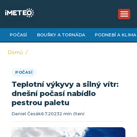
Přejít
k
hlavnímu
obsahu
POČASÍ
BOUŘKY A TORNÁDA
PODNEBÍ A KLIMA
Domů
Drobečková
POČASÍ
navigace
Teplotní výkyvy a silný vítr:
dnešní počasí nabídlo
pestrou paletu
Daniel Česák
6.7.2023
2 min čtení