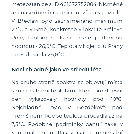
meteostanice s ID 461672752884. Nicméně
ani naše domácí stanice nezůstaly pozadu.
V Břeclavi bylo zaznamenáno maximum
27°C a v Brně, konkrétně v lokalitě Královo
Pole, teploměr ukázal těsně podobnou
hodnotu - 26,9°C. Teplota v Kojetici u Prahy
dnes dosáhla 26,8°C.
Noci chladné jako ve středu léta
Na druhé straně spektra se objevují místa
s minimálními teplotami, které pro dnešní
den vykazovaly hodnoty pod 10°C.
Nejchladněji bylo v Bezděkově pod
Třemšínem, kde se teplota propadla až na
7,5°C. Podobné podmínky panují také v
Senomatech u Rakovníka s minimální