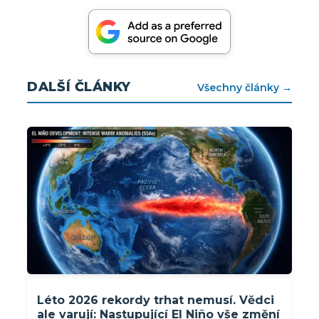
DALŠÍ ČLÁNKY
Všechny články →
Léto 2026 rekordy trhat nemusí. Vědci
ale varují: Nastupující El Niño vše změní