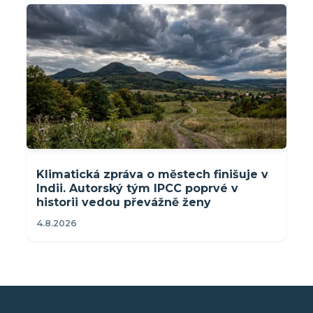
Klimatická zpráva o městech finišuje v
Indii. Autorský tým IPCC poprvé v
historii vedou převážně ženy
4.8.2026