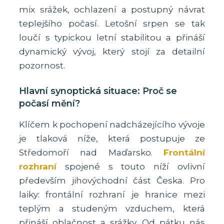
mix srážek, ochlazení a postupný návrat
teplejšího počasí. Letošní srpen se tak
loučí s typickou letní stabilitou a přináší
dynamický vývoj, který stojí za detailní
pozornost.
Hlavní synoptická situace: Proč se
počasí mění?
Klíčem k pochopení nadcházejícího vývoje
je tlaková níže, která postupuje ze
Středomoří nad Maďarsko.
Frontální
rozhraní
spojené s touto níží ovlivní
především jihovýchodní část Česka. Pro
laiky: frontální rozhraní je hranice mezi
teplým a studeným vzduchem, která
přináší oblačnost a srážky. Od pátku nás