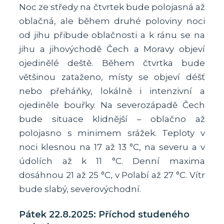
Noc ze středy na čtvrtek bude polojasná až
oblačná, ale během druhé poloviny noci
od jihu přibude oblačnosti a k ránu se na
jihu a jihovýchodě Čech a Moravy objeví
ojedinělé deště. Během čtvrtka bude
většinou zataženo, místy se objeví déšť
nebo přeháňky, lokálně i intenzivní a
ojediněle bouřky. Na severozápadě Čech
bude situace klidnější – oblačno až
polojasno s minimem srážek. Teploty v
noci klesnou na 17 až 13 °C, na severu a v
údolích až k 11 °C. Denní maxima
dosáhnou 21 až 25 °C, v Polabí až 27 °C. Vítr
bude slabý, severovýchodní.
Pátek 22.8.2025: Příchod studeného