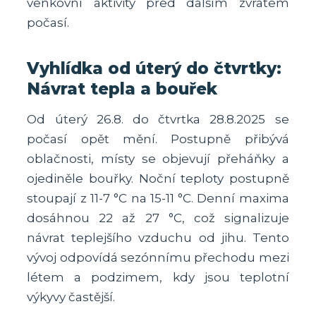
venkovní aktivity před dalším zvratem
počasí.
Vyhlídka od úterý do čtvrtky:
Návrat tepla a bouřek
Od úterý 26.8. do čtvrtka 28.8.2025 se
počasí opět mění. Postupně přibývá
oblačnosti, místy se objevují přeháňky a
ojediněle bouřky. Noční teploty postupně
stoupají z 11-7 °C na 15-11 °C. Denní maxima
dosáhnou 22 až 27 °C, což signalizuje
návrat teplejšího vzduchu od jihu. Tento
vývoj odpovídá sezónnímu přechodu mezi
létem a podzimem, kdy jsou teplotní
výkyvy častější.