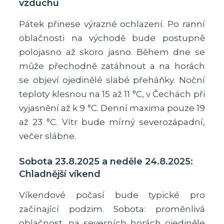
vzduchu
Pátek přinese výrazné ochlazení. Po ranní
oblačnosti na východě bude postupně
polojasno až skoro jasno. Během dne se
může přechodně zatáhnout a na horách
se objeví ojedinělé slabé přeháňky. Noční
teploty klesnou na 15 až 11 °C, v Čechách při
vyjasnění až k 9 °C. Denní maxima pouze 19
až 23 °C. Vítr bude mírný severozápadní,
večer slábne.
Sobota 23.8.2025 a neděle 24.8.2025:
Chladnější víkend
Víkendové počasí bude typické pro
začínající podzim. Sobota: proměnlivá
oblačnost, na severních horách ojediněle