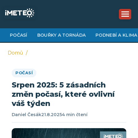
Přejít
k
hlavnímu
obsahu
POČASÍ
BOUŘKY A TORNÁDA
PODNEBÍ A KLIMA
Domů
Drobečková
POČASÍ
navigace
Srpen 2025: 5 zásadních
změn počasí, které ovlivní
váš týden
Daniel Česák
21.8.2025
4 min čtení