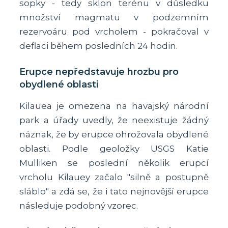
sopky - tedy sklon terénu v důsledku
množství magmatu v podzemním
rezervoáru pod vrcholem - pokračoval v
deflaci během posledních 24 hodin.
Erupce nepředstavuje hrozbu pro
obydlené oblasti
Kilauea je omezena na havajský národní
park a úřady uvedly, že neexistuje žádný
náznak, že by erupce ohrožovala obydlené
oblasti. Podle geoložky USGS Katie
Mulliken se poslední několik erupcí
vrcholu Kilauey začalo "silně a postupně
sláblo" a zdá se, že i tato nejnovější erupce
následuje podobný vzorec.