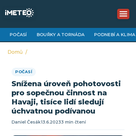
Přejít
k
hlavnímu
obsahu
POČASÍ
BOUŘKY A TORNÁDA
PODNEBÍ A KLIMA
Domů
Drobečková
POČASÍ
navigace
Snížena úroveň pohotovosti
pro sopečnou činnost na
Havaji, tisíce lidí sledují
úchvatnou podívanou
Daniel Česák
13.6.2023
3 min čtení