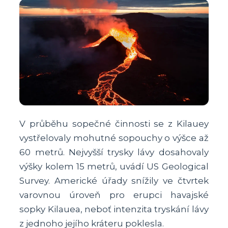
V průběhu sopečné činnosti se z Kilauey
vystřelovaly mohutné sopouchy o výšce až
60 metrů. Nejvyšší trysky lávy dosahovaly
výšky kolem 15 metrů, uvádí US Geological
Survey. Americké úřady snížily ve čtvrtek
varovnou úroveň pro erupci havajské
sopky Kilauea, neboť intenzita tryskání lávy
z jednoho jejího kráteru poklesla.