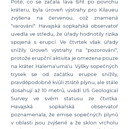
Poté, co se začala láva šířit po povrchu
kráteru, byla úroveň výstrahy pro Kilaueu
zvýšena na červenou, což znamená
"varování". Havajská sopkařská observatoř
uvedla ve středu, že úřady hodnotily rizika
spojená s erupcí. Ve čtvrtek však úřady
snížily úroveň výstrahy na "pozorování",
protože erupční aktivita je omezena pouze
na kráter Halema'uma'u. Výšky sopečných
trysek se od začátku erupce snížily,
pravděpodobně kvůli ztrátě plynu, ale stále
dosahují až 10 metrů, uvádí US Geological
Survey ve svém statusu ze čtvrtka.
Havajská sopkařská observatoř
poznamenala, že emise sopečných plynů
v oblasti jsou zvýšené a že sklon vrcholu