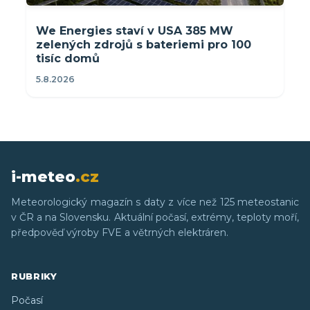
We Energies staví v USA 385 MW
zelených zdrojů s bateriemi pro 100
tisíc domů
5.8.2026
i-meteo
.cz
Meteorologický magazín s daty z více než 125 meteostanic
v ČR a na Slovensku. Aktuální počasí, extrémy, teploty moří,
předpověď výroby FVE a větrných elektráren.
RUBRIKY
Počasí