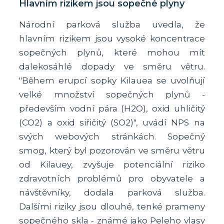
Hlavním rizikem jsou sopečné plyny
Národní parková služba uvedla, že
hlavním rizikem jsou vysoké koncentrace
sopečných plynů, které mohou mít
dalekosáhlé dopady ve směru větru.
"Během erupcí sopky Kilauea se uvolňují
velké množství sopečných plynů -
především vodní pára (H2O), oxid uhličitý
(CO2) a oxid siřičitý (SO2)", uvádí NPS na
svých webových stránkách. Sopečný
smog, který byl pozorován ve směru větru
od Kilauey, zvyšuje potenciální riziko
zdravotních problémů pro obyvatele a
návštěvníky, dodala parková služba.
Dalšími riziky jsou dlouhé, tenké prameny
sopečného skla - známé jako Peleho vlasy