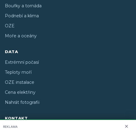
Bouřky a tornáda
Podnebí a klima
OZE
Moře a oceány
DATA
Extrémní počasí
Teploty moří
OZE instalace
Cena elektřiny
Nahrát fotografii
KONTAKT
✕
REKLAMA
O nás