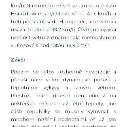
km/h. Na druhém místě se umístilo město
Horažďovice s rychlostí větru 41.7 km/h a
třetí příčku obsadil Humpolec, kde větrník
ukázal hodnotu 39.2 km/h. Čtvrtou nejvyšší
rychlost větru zaznamenala meteostanice
v Březové s hodnotou 38.9 km/h.
Závěr
Podzim se letos rozhodně nezdržuje a
přináší nám velmi dynamické počasí s
teplotními výkyvy a silným větrem.
Přestože nám dnešní den přinesl na
některých místech až letní teploty, jiné
části republiky se musely vyrovnat s
mnohem nižšími hodnotami. Ať už jste