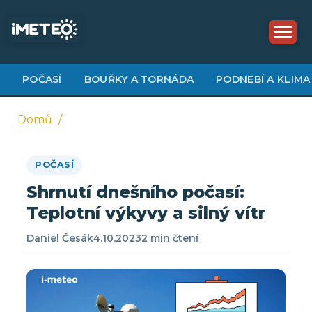
Přejít
k
hlavnímu
obsahu
POČASÍ
BOUŘKY A TORNÁDA
PODNEBÍ A KLIMA
Domů
Drobečková
POČASÍ
navigace
Shrnutí dnešního počasí:
Teplotní výkyvy a silný vítr
Daniel Česák
4.10.2023
2 min čtení