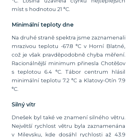
°C. Losiná uzavřela čtyřku nejteplejších
míst s hodnotou 21 °C.
Minimální teploty dne
Na druhé straně spektra jsme zaznamenali
mrazivou teplotu -67.8 °C v Horní Blatné,
což je však pravděpodobně chyba měření.
Racionálnější minimum přinesla Chotěšov
s teplotou 6.4 °C. Tábor centrum hlásil
minimální teplotu 7.2 °C a Klatovy-Otín 7.9
°C.
Silný vítr
Dnešek byl také ve znamení silného větru.
Největší rychlost větru byla zaznamenána
v Milevsku, kde dosáhl rychlosti až 43.9