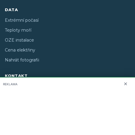
DATA
Extrémní počasí
Teploty moří
OZE instalace
Cena elektřiny
Nahrát fotografii
KONTAKT
✕
REKLAMA
O nás
info@i-meteo.cz
Twitter / X
ČHMÚ
Studiografix
Copyright © 2026 i-meteo.cz · Created by
· Některé