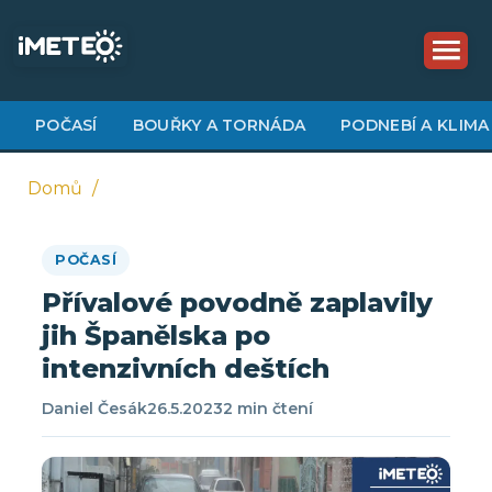
Přejít
k
hlavnímu
obsahu
POČASÍ
BOUŘKY A TORNÁDA
PODNEBÍ A KLIMA
Domů
Drobečková
POČASÍ
navigace
Přívalové povodně zaplavily
jih Španělska po
intenzivních deštích
Daniel Česák
26.5.2023
2 min čtení