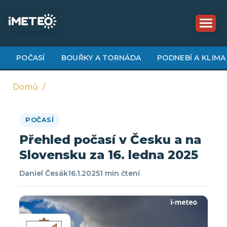
Přejít
k
hlavnímu
obsahu
POČASÍ
BOUŘKY A TORNÁDA
PODNEBÍ A KLIMA
Domů
Drobečková
POČASÍ
navigace
Přehled počasí v Česku a na
Slovensku za 16. ledna 2025
Daniel Česák
16.1.2025
1 min čtení