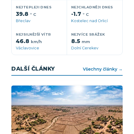
NEJTEPLEJI DNES
NEJCHLADNĚJI DNES
39.8
-1.7
° C
° C
Břeclav
Kostelec nad Orlicí
NEJSILNĚJŠÍ VÍTR
NEJVÍCE SRÁŽEK
46.8
8.5
km/h
mm
Václavovice
Dolní Cerekev
DALŠÍ ČLÁNKY
Všechny články →