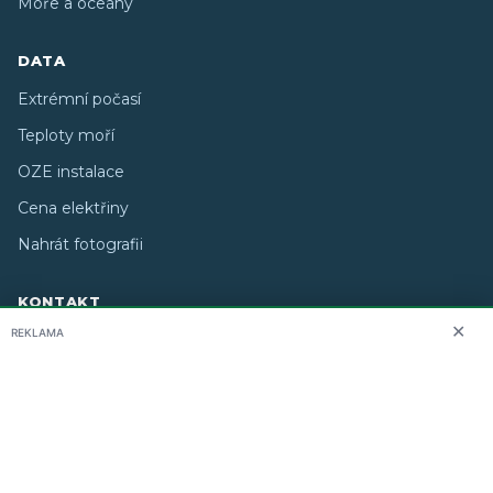
Moře a oceány
DATA
Extrémní počasí
Teploty moří
OZE instalace
Cena elektřiny
Nahrát fotografii
KONTAKT
✕
REKLAMA
O nás
info@i-meteo.cz
Twitter / X
ČHMÚ