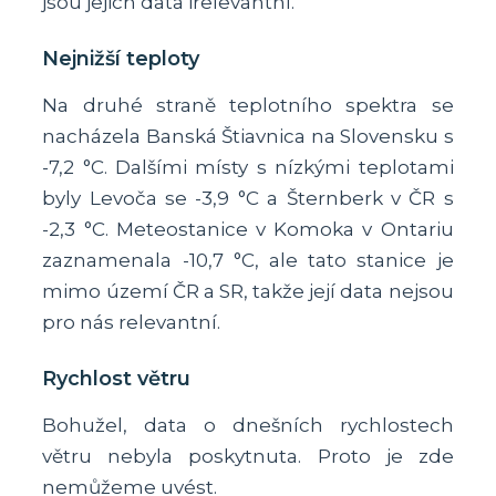
jsou jejich data irelevantní.
Nejnižší teploty
Na druhé straně teplotního spektra se
nacházela Banská Štiavnica na Slovensku s
-7,2 °C. Dalšími místy s nízkými teplotami
byly Levoča se -3,9 °C a Šternberk v ČR s
-2,3 °C. Meteostanice v Komoka v Ontariu
zaznamenala -10,7 °C, ale tato stanice je
mimo území ČR a SR, takže její data nejsou
pro nás relevantní.
Rychlost větru
Bohužel, data o dnešních rychlostech
větru nebyla poskytnuta. Proto je zde
nemůžeme uvést.