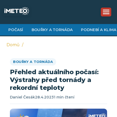
Přejít
k
hlavnímu
obsahu
POČASÍ
BOUŘKY A TORNÁDA
PODNEBÍ A KLIMA
Domů
Drobečková
BOUŘKY A TORNÁDA
navigace
Přehled aktuálního počasí:
Výstrahy před tornády a
rekordní teploty
Daniel Česák
28.4.2023
1 min čtení