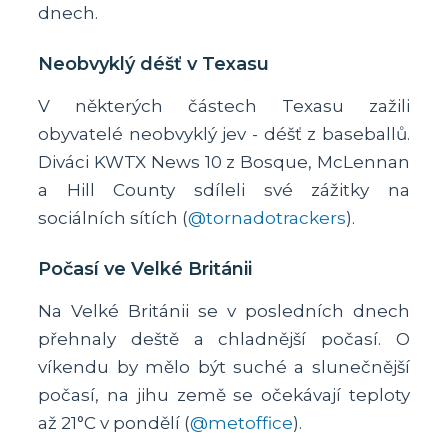
dnech.
Neobvyklý déšť v Texasu
V některých částech Texasu zažili
obyvatelé neobvyklý jev - déšť z baseballů.
Diváci KWTX News 10 z Bosque, McLennan
a Hill County sdíleli své zážitky na
sociálních sítích (
@tornadotrackers
).
Počasí ve Velké Británii
Na Velké Británii se v posledních dnech
přehnaly deště a chladnější počasí. O
víkendu by mělo být suché a slunečnější
počasí, na jihu země se očekávají teploty
až 21°C v pondělí (
@metoffice
).