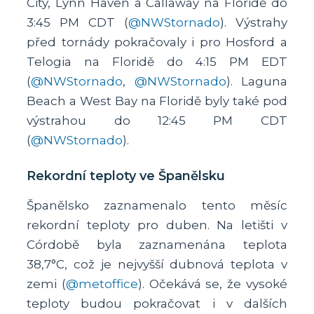
City, Lynn Haven a Callaway na Floridě do
3:45 PM CDT (
@NWStornado
). Výstrahy
před tornády pokračovaly i pro Hosford a
Telogia na Floridě do 4:15 PM EDT
(
@NWStornado
,
@NWStornado
). Laguna
Beach a West Bay na Floridě byly také pod
výstrahou do 12:45 PM CDT
(
@NWStornado
).
Rekordní teploty ve Španělsku
Španělsko zaznamenalo tento měsíc
rekordní teploty pro duben. Na letišti v
Córdobě byla zaznamenána teplota
38,7°C, což je nejvyšší dubnová teplota v
zemi (
@metoffice
). Očekává se, že vysoké
teploty budou pokračovat i v dalších