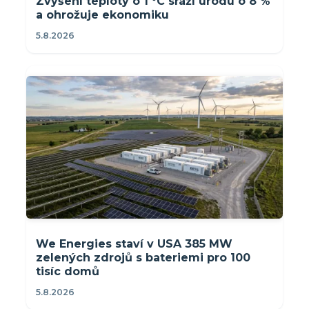
Zvýšení teploty o 1 °C sráží úrodu o 8 %
a ohrožuje ekonomiku
5.8.2026
We Energies staví v USA 385 MW
zelených zdrojů s bateriemi pro 100
tisíc domů
5.8.2026