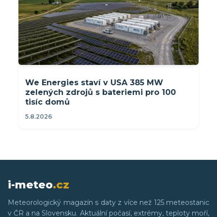
We Energies staví v USA 385 MW
zelených zdrojů s bateriemi pro 100
tisíc domů
5.8.2026
i-meteo
.cz
Meteorologický magazín s daty z více než 125 meteostanic
v ČR a na Slovensku. Aktuální počasí, extrémy, teploty moří,