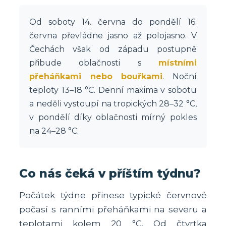
Od soboty 14. června do pondělí 16.
června převládne jasno až polojasno. V
Čechách však od západu postupně
přibude oblačnosti s
místními
přeháňkami nebo bouřkami
. Noční
teploty 13–18 °C. Denní maxima v sobotu
a neděli vystoupí na tropických 28–32 °C,
v pondělí díky oblačnosti mírný pokles
na 24–28 °C.
Co nás čeká v příštím týdnu?
Počátek týdne přinese typické červnové
počasí s ranními přeháňkami na severu a
teplotami kolem 20 °C. Od čtvrtka