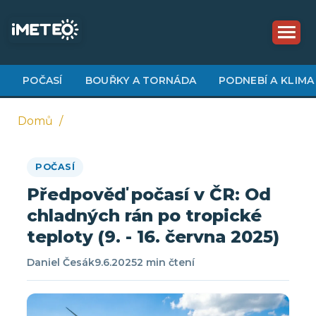
Přejít
k
hlavnímu
obsahu
POČASÍ
BOUŘKY A TORNÁDA
PODNEBÍ A KLIMA
Domů
Drobečková
POČASÍ
navigace
Předpověď počasí v ČR: Od
chladných rán po tropické
teploty (9. - 16. června 2025)
Daniel Česák
9.6.2025
2 min čtení