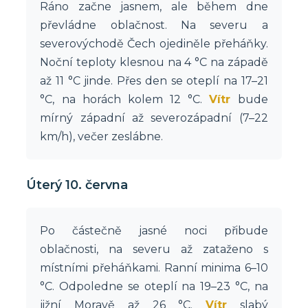
Ráno začne jasnem, ale během dne
převládne oblačnost. Na severu a
severovýchodě Čech ojediněle přeháňky.
Noční teploty klesnou na 4 °C na západě
až 11 °C jinde. Přes den se oteplí na 17–21
°C, na horách kolem 12 °C.
Vítr
bude
mírný západní až severozápadní (7–22
km/h), večer zeslábne.
Úterý 10. června
Po částečně jasné noci přibude
oblačnosti, na severu až zataženo s
místními přeháňkami. Ranní minima 6–10
°C. Odpoledne se oteplí na 19–23 °C, na
jižní Moravě až 26 °C.
Vítr
slabý