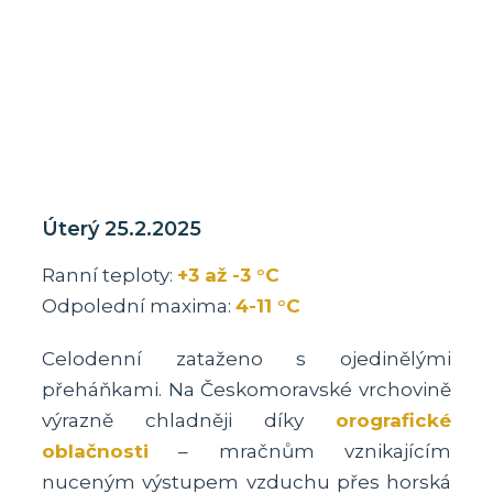
Úterý 25.2.2025
Ranní teploty:
+3 až -3 °C
Odpolední maxima:
4-11 °C
Celodenní zataženo s ojedinělými
přeháňkami. Na Českomoravské vrchovině
výrazně chladněji díky
orografické
oblačnosti
– mračnům vznikajícím
nuceným výstupem vzduchu přes horská