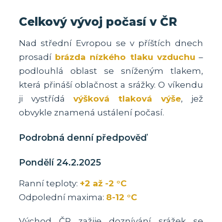
Celkový vývoj počasí v ČR
Nad střední Evropou se v příštích dnech
prosadí
brázda nízkého tlaku vzduchu
–
podlouhlá oblast se sníženým tlakem,
která přináší oblačnost a srážky. O víkendu
ji vystřídá
výšková tlaková výše
, jež
obvykle znamená ustálení počasí.
Podrobná denní předpověď
Pondělí 24.2.2025
Ranní teploty:
+2 až -2 °C
Odpolední maxima:
8-12 °C
Východ ČR zažije doznívání srážek se