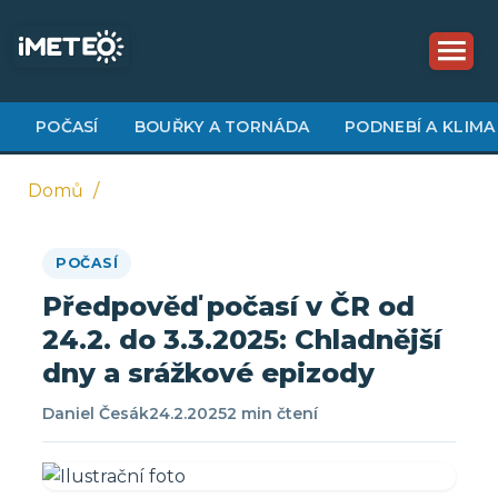
Přejít
k
hlavnímu
obsahu
POČASÍ
BOUŘKY A TORNÁDA
PODNEBÍ A KLIMA
Domů
Drobečková
POČASÍ
navigace
Předpověď počasí v ČR od
24.2. do 3.3.2025: Chladnější
dny a srážkové epizody
Daniel Česák
24.2.2025
2 min čtení