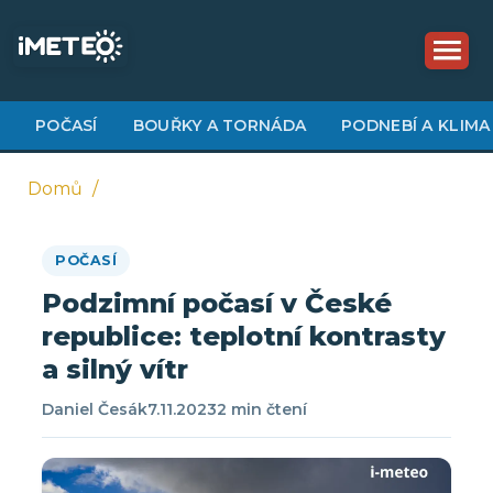
Přejít
k
hlavnímu
obsahu
POČASÍ
BOUŘKY A TORNÁDA
PODNEBÍ A KLIMA
Domů
Drobečková
POČASÍ
navigace
Podzimní počasí v České
republice: teplotní kontrasty
a silný vítr
Daniel Česák
7.11.2023
2 min čtení