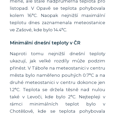
méně, ale stále nadprůměrná teplota pro
listopad. V Opavě se teplota pohybovala
kolem 16°C. Naopak nejnižší maximální
teplotu dnes zaznamenala meteostanice
ve Zašové, kde bylo 14.4°C.
Minimální dnešní teploty v ČR
Naproti tomu nejnižší dnešní teploty
ukazují, jak velké rozdíly může podzim
přinést. V Táboře na meteostanici v centru
města bylo naměřeno pouhých 0.7°C a na
druhé meteostanici v centru dokonce jen
1.2°C. Teplota se držela těsně nad nulou
také v Levoči, kde bylo 2°C. Nejtepleji v
rámci minimálních teplot bylo v
Chotěšově, kde se teplota pohybovala