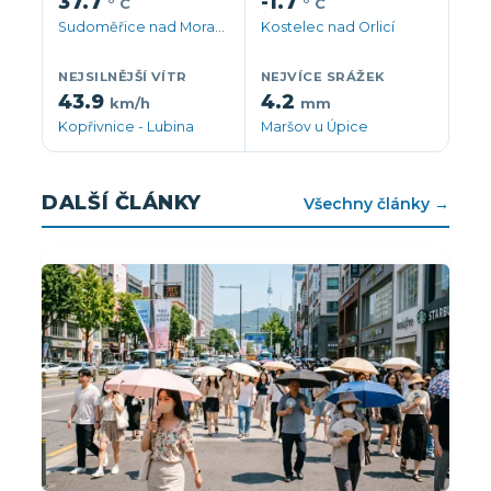
37.7
-1.7
° C
° C
Sudoměřice nad Moravou
Kostelec nad Orlicí
NEJSILNĚJŠÍ VÍTR
NEJVÍCE SRÁŽEK
43.9
4.2
km/h
mm
Kopřivnice - Lubina
Maršov u Úpice
DALŠÍ ČLÁNKY
Všechny články →