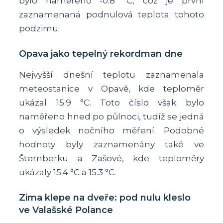
bylo naměřeno -0.8 °C, což je první
zaznamenaná podnulová teplota tohoto
podzimu.
Opava jako tepelný rekordman dne
Nejvyšší dnešní teplotu zaznamenala
meteostanice v Opavě, kde teploměr
ukázal 15.9 °C. Toto číslo však bylo
naměřeno hned po půlnoci, tudíž se jedná
o výsledek nočního měření. Podobné
hodnoty byly zaznamenány také ve
Šternberku a Zašové, kde teploměry
ukázaly 15.4 °C a 15.3 °C.
Zima klepe na dveře: pod nulu kleslo
ve Valašské Polance