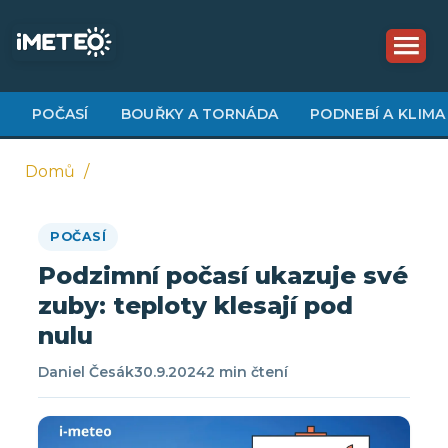
Přejít
k
hlavnímu
obsahu
POČASÍ
BOUŘKY A TORNÁDA
PODNEBÍ A KLIMA
Domů
Drobečková
POČASÍ
navigace
Podzimní počasí ukazuje své
zuby: teploty klesají pod
nulu
Daniel Česák
30.9.2024
2 min čtení