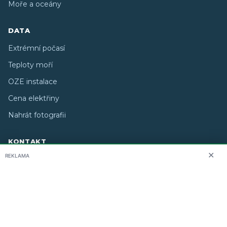
Moře a oceány
DATA
Extrémní počasí
Teploty moří
OZE instalace
Cena elektřiny
Nahrát fotografii
KONTAKT
✕
REKLAMA
O nás
info@i-meteo.cz
Twitter / X
ČHMÚ