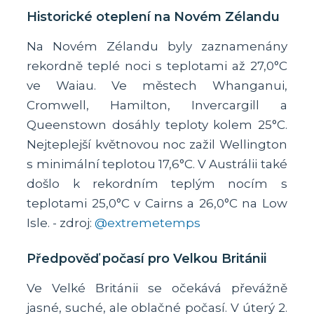
Historické oteplení na Novém Zélandu
Na Novém Zélandu byly zaznamenány
rekordně teplé noci s teplotami až 27,0°C
ve Waiau. Ve městech Whanganui,
Cromwell, Hamilton, Invercargill a
Queenstown dosáhly teploty kolem 25°C.
Nejteplejší květnovou noc zažil Wellington
s minimální teplotou 17,6°C. V Austrálii také
došlo k rekordním teplým nocím s
teplotami 25,0°C v Cairns a 26,0°C na Low
Isle. - zdroj:
@extremetemps
Předpověď počasí pro Velkou Británii
Ve Velké Británii se očekává převážně
jasné, suché, ale oblačné počasí. V úterý 2.