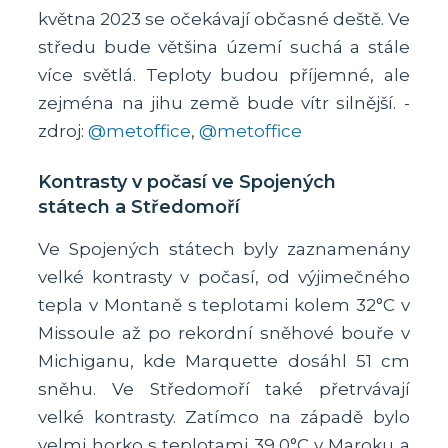
května 2023 se očekávají občasné deště. Ve
středu bude většina území suchá a stále
více světlá. Teploty budou příjemné, ale
zejména na jihu země bude vítr silnější. -
zdroj:
@metoffice
,
@metoffice
Kontrasty v počasí ve Spojených
státech a Středomoří
Ve Spojených státech byly zaznamenány
velké kontrasty v počasí, od výjimečného
tepla v Montaně s teplotami kolem 32°C v
Missoule až po rekordní sněhové bouře v
Michiganu, kde Marquette dosáhl 51 cm
sněhu. Ve Středomoří také přetrvávají
velké kontrasty. Zatímco na západě bylo
velmi horko s teplotami 39,0°C v Maroku a