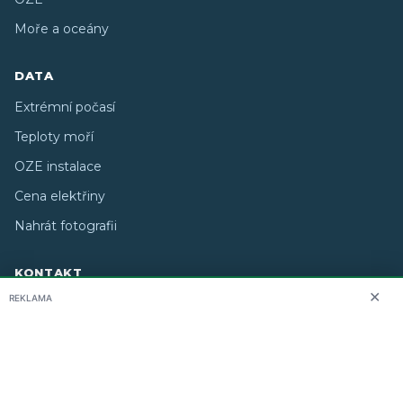
Moře a oceány
DATA
Extrémní počasí
Teploty moří
OZE instalace
Cena elektřiny
Nahrát fotografii
KONTAKT
✕
REKLAMA
O nás
info@i-meteo.cz
Twitter / X
ČHMÚ