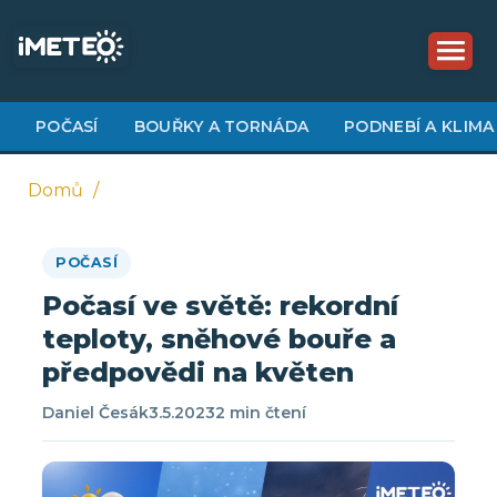
Přejít
k
hlavnímu
obsahu
POČASÍ
BOUŘKY A TORNÁDA
PODNEBÍ A KLIMA
Domů
Drobečková
POČASÍ
navigace
Počasí ve světě: rekordní
teploty, sněhové bouře a
předpovědi na květen
Daniel Česák
3.5.2023
2 min čtení