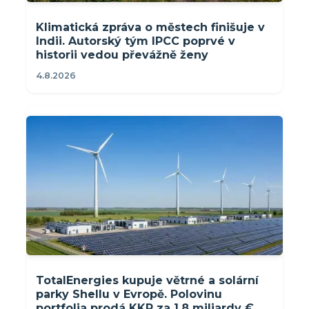
Klimatická zpráva o městech finišuje v
Indii. Autorský tým IPCC poprvé v
historii vedou převážně ženy
4.8.2026
TotalEnergies kupuje větrné a solární
parky Shellu v Evropě. Polovinu
portfolia prodá KKR za 1,8 miliardy €