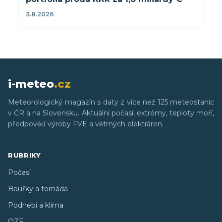
3.8.2026
i-meteo
.cz
Meteorologický magazín s daty z více než 125 meteostanic
v ČR a na Slovensku. Aktuální počasí, extrémy, teploty moří,
předpověď výroby FVE a větrných elektráren.
RUBRIKY
Počasí
Bouřky a tornáda
Podnebí a klima
OZE