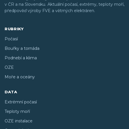
v ČR a na Slovensku. Aktuální počasí, extrémy, teploty moří,
předpověď výroby FVE a větrných elektráren.
RUBRIKY
Počasí
Bouřky a tornáda
Podnebí a klima
OZE
Moře a oceány
DATA
Extrémní počasí
Teploty moří
OZE instalace