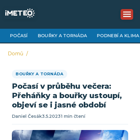
Přejít
k
hlavnímu
obsahu
POČASÍ
BOUŘKY A TORNÁDA
PODNEBÍ A KLIMA
Domů
Drobečková
BOUŘKY A TORNÁDA
navigace
Počasí v průběhu večera:
Přeháňky a bouřky ustoupí,
objeví se i jasné období
Daniel Česák
3.5.2023
1 min čtení