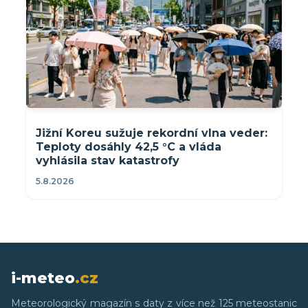
Jižní Koreu sužuje rekordní vlna veder:
Teploty dosáhly 42,5 °C a vláda
vyhlásila stav katastrofy
5.8.2026
i-meteo
.cz
Meteorologický magazín s daty z více než 125 meteostanic