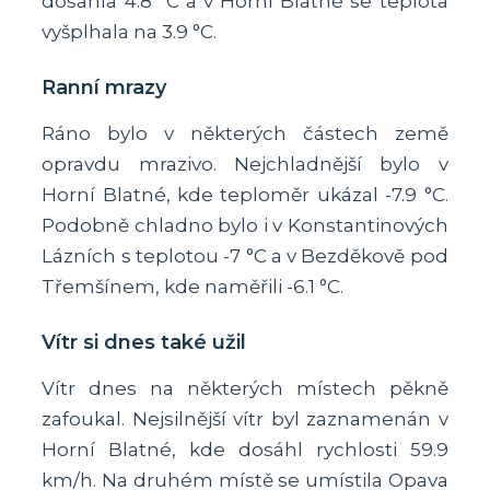
dosáhla 4.8 °C a v Horní Blatné se teplota
vyšplhala na 3.9 °C.
Ranní mrazy
Ráno bylo v některých částech země
opravdu mrazivo. Nejchladnější bylo v
Horní Blatné, kde teploměr ukázal -7.9 °C.
Podobně chladno bylo i v Konstantinových
Lázních s teplotou -7 °C a v Bezděkově pod
Třemšínem, kde naměřili -6.1 °C.
Vítr si dnes také užil
Vítr dnes na některých místech pěkně
zafoukal. Nejsilnější vítr byl zaznamenán v
Horní Blatné, kde dosáhl rychlosti 59.9
km/h. Na druhém místě se umístila Opava