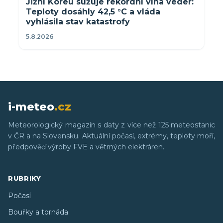
Jižní Koreu sužuje rekordní vlna veder:
Teploty dosáhly 42,5 °C a vláda
vyhlásila stav katastrofy
5.8.2026
i-meteo
.cz
Meteorologický magazín s daty z více než 125 meteostanic
v ČR a na Slovensku. Aktuální počasí, extrémy, teploty moří,
předpověď výroby FVE a větrných elektráren.
RUBRIKY
Počasí
Bouřky a tornáda