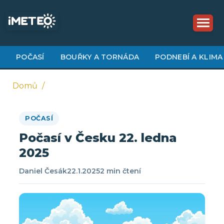
Přejít
k
hlavnímu
obsahu
POČASÍ
BOUŘKY A TORNÁDA
PODNEBÍ A KLIMA
Domů
Drobečková
POČASÍ
navigace
Počasí v Česku 22. ledna
2025
Daniel Česák
22.1.2025
2 min čtení