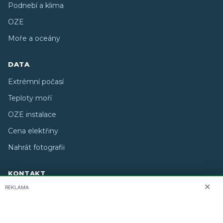
Podnebí a klima
OZE
Moře a oceány
DATA
Extrémní počasí
Teploty moří
OZE instalace
Cena elektřiny
Nahrát fotografii
KONTAKT
✕
REKLAMA
O nás
info@i-meteo.cz
Twitter / X