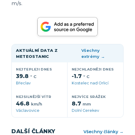
m/s.
AKTUÁLNÍ DATA Z
Všechny
METEOSTANIC
extrémy →
NEJTEPLEJI DNES
NEJCHLADNĚJI DNES
39.8
-1.7
° C
° C
Břeclav
Kostelec nad Orlicí
NEJSILNĚJŠÍ VÍTR
NEJVÍCE SRÁŽEK
46.8
8.7
km/h
mm
Václavovice
Dolní Cerekev
DALŠÍ ČLÁNKY
Všechny články →