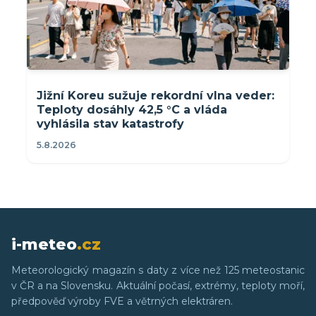
Jižní Koreu sužuje rekordní vlna veder:
Teploty dosáhly 42,5 °C a vláda
vyhlásila stav katastrofy
5.8.2026
i-meteo
.cz
Meteorologický magazín s daty z více než 125 meteostanic
v ČR a na Slovensku. Aktuální počasí, extrémy, teploty moří,
předpověď výroby FVE a větrných elektráren.