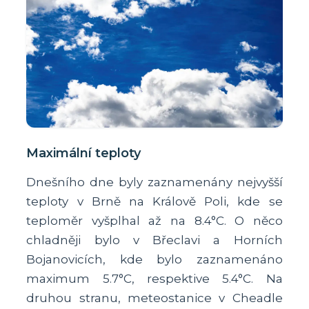
Maximální teploty
Dnešního dne byly zaznamenány nejvyšší
teploty v Brně na Králově Poli, kde se
teploměr vyšplhal až na 8.4°C. O něco
chladněji bylo v Břeclavi a Horních
Bojanovicích, kde bylo zaznamenáno
maximum 5.7°C, respektive 5.4°C. Na
druhou stranu, meteostanice v Cheadle