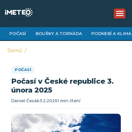
Přejít
k
hlavnímu
obsahu
POČASÍ
BOUŘKY A TORNÁDA
PODNEBÍ A KLIMA
Domů
Drobečková
POČASÍ
navigace
Počasí v České republice 3.
února 2025
Daniel Česák
3.2.2025
1 min čtení