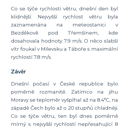
Co se týče rychlosti větru, dnešní den byl
klidnější. Nejvyšší rychlost větru byla
zaznamenána na meteostanici v
Bezděkově pod Třemšínem, kde
dosahovala hodnoty 7.9 m/s. O něco slabší
vítr foukal v Milevsku a Táboře s maximální
rychlostí 7.8 m/s.
Závěr
Dnešní počasí v České republice bylo
poměrně rozmanité. Zatímco na jihu
Moravy se teploměr vyšplhal až na 8.4°C, na
západě Čech bylo až o 20 stupňů chladněji.
Co se týče větru, ten byl dnes poměrně
mírný s nejvyšší rychlostí nepřesahující 8