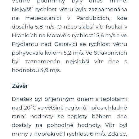
Větrné podmínky byly dnes mírné.
Nejvyšší rychlost větru byla zaznamenána
na meteostanici v Pardubicích, kde
dosáhla 5,8 m/s. O něco slabší vítr foukal v
Hranicích na Moravě s rychlostí 5,6 m/s a ve
Frýdlantu nad Ostravicí se rychlost větru
pohybovala kolem 5,2 m/s. Ve Strakonicích
byl zaznamenán nejslabší vítr dne s
hodnotou 4,9 m/s.
Závěr
Dnešek byl příjemným dnem s teplotami
nad 20°C ve většině regionů. I přes chladné
ranní hodnoty se teploty během dne
dostaly na pohodlné hodnoty. Vítr byl
mírný a nepřekročil rychlost 6 m/s. Zdá se,