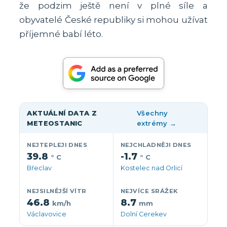
že podzim ještě není v plné síle a
obyvatelé České republiky si mohou užívat
příjemné babí léto.
AKTUÁLNÍ DATA Z
Všechny
METEOSTANIC
extrémy →
NEJTEPLEJI DNES
NEJCHLADNĚJI DNES
39.8
-1.7
° C
° C
Břeclav
Kostelec nad Orlicí
NEJSILNĚJŠÍ VÍTR
NEJVÍCE SRÁŽEK
46.8
8.7
km/h
mm
Václavovice
Dolní Cerekev