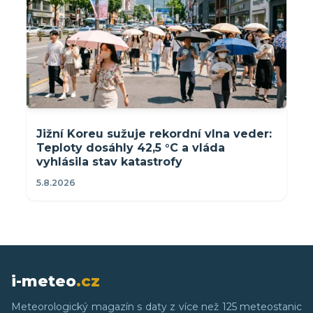
Jižní Koreu sužuje rekordní vlna veder:
Teploty dosáhly 42,5 °C a vláda
vyhlásila stav katastrofy
5.8.2026
i-meteo
.cz
Meteorologický magazín s daty z více než 125 meteostanic