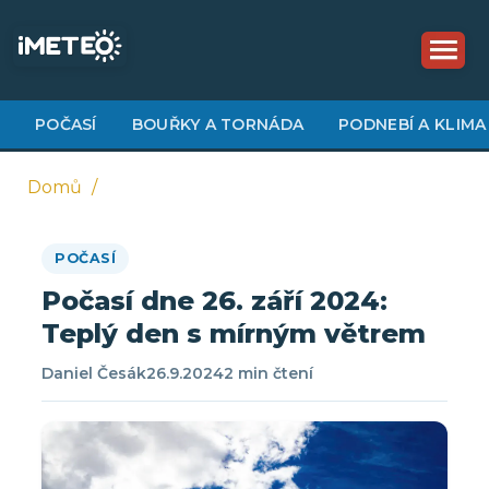
Přejít
k
hlavnímu
obsahu
POČASÍ
BOUŘKY A TORNÁDA
PODNEBÍ A KLIMA
Domů
Drobečková
POČASÍ
navigace
Počasí dne 26. září 2024:
Teplý den s mírným větrem
Daniel Česák
26.9.2024
2 min čtení