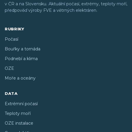
v ČR a na Slovensku. Aktuální počasí, extrémy, teploty moří,
předpověď výroby FVE a větrných elektráren.
RUBRIKY
Počasí
Bouřky a tornáda
Podnebí a klima
OZE
Moře a oceány
DATA
Extrémní počasí
Teploty moří
OZE instalace