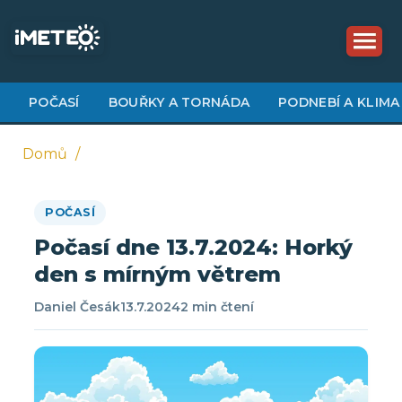
Přejít
k
hlavnímu
obsahu
POČASÍ
BOUŘKY A TORNÁDA
PODNEBÍ A KLIMA
Domů
Drobečková
POČASÍ
navigace
Počasí dne 13.7.2024: Horký
den s mírným větrem
Daniel Česák
13.7.2024
2 min čtení