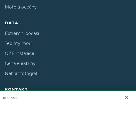
Moře a oceány
DATA
Extrémní počasí
Teploty moří
OZE instalace
Cena elektřiny
Nahrát fotografii
KONTAKT
✕
REKLAMA
O nás
info@i-meteo.cz
Twitter / X
ČHMÚ