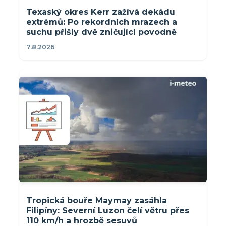
Texaský okres Kerr zažívá dekádu
extrémů: Po rekordních mrazech a
suchu přišly dvě zničující povodně
7.8.2026
Tropická bouře Maymay zasáhla
Filipíny: Severní Luzon čelí větru přes
110 km/h a hrozbě sesuvů