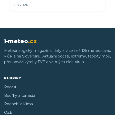
6.8.2026
i-meteo
.cz
Meteorologický magazín s daty z více než 125 meteostanic
v ČR a na Slovensku. Aktuální počasí, extrémy, teploty moří,
předpověď výroby FVE a větrných elektráren.
RUBRIKY
Počasí
Bouřky a tornáda
Podnebí a klima
OZE