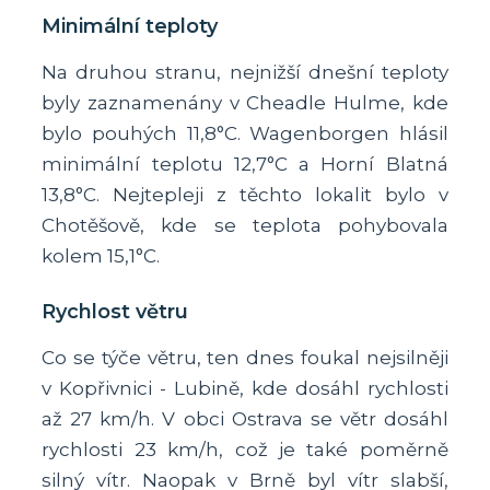
Minimální teploty
Na druhou stranu, nejnižší dnešní teploty
byly zaznamenány v Cheadle Hulme, kde
bylo pouhých 11,8°C. Wagenborgen hlásil
minimální teplotu 12,7°C a Horní Blatná
13,8°C. Nejtepleji z těchto lokalit bylo v
Chotěšově, kde se teplota pohybovala
kolem 15,1°C.
Rychlost větru
Co se týče větru, ten dnes foukal nejsilněji
v Kopřivnici - Lubině, kde dosáhl rychlosti
až 27 km/h. V obci Ostrava se větr dosáhl
rychlosti 23 km/h, což je také poměrně
silný vítr. Naopak v Brně byl vítr slabší,