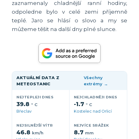
zaznamenaly chladnější ranní hodiny,
odpoledne bylo v celé zemi příjemně
teplé. Jaro se hlásí o slovo a my se
můžeme těšit na další dny plné slunce.
AKTUÁLNÍ DATA Z
Všechny
METEOSTANIC
extrémy →
NEJTEPLEJI DNES
NEJCHLADNĚJI DNES
39.8
-1.7
° C
° C
Břeclav
Kostelec nad Orlicí
NEJSILNĚJŠÍ VÍTR
NEJVÍCE SRÁŽEK
46.8
8.7
km/h
mm