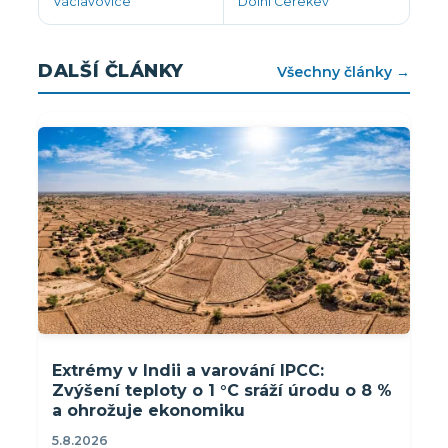
Václavovice
Dolní Cerekev
DALŠÍ ČLÁNKY
Všechny články →
Extrémy v Indii a varování IPCC:
Zvýšení teploty o 1 °C sráží úrodu o 8 %
a ohrožuje ekonomiku
5.8.2026