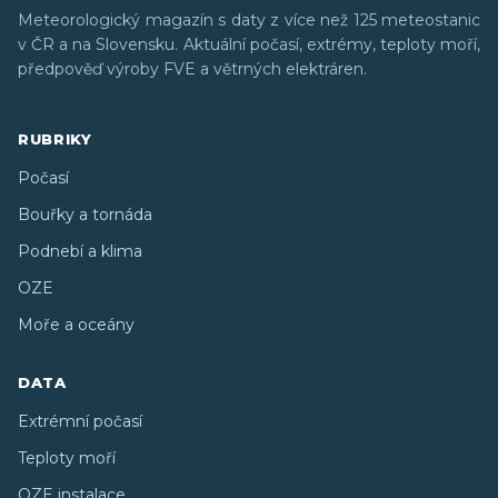
Meteorologický magazín s daty z více než 125 meteostanic
v ČR a na Slovensku. Aktuální počasí, extrémy, teploty moří,
předpověď výroby FVE a větrných elektráren.
RUBRIKY
Počasí
Bouřky a tornáda
Podnebí a klima
OZE
Moře a oceány
DATA
Extrémní počasí
Teploty moří
OZE instalace