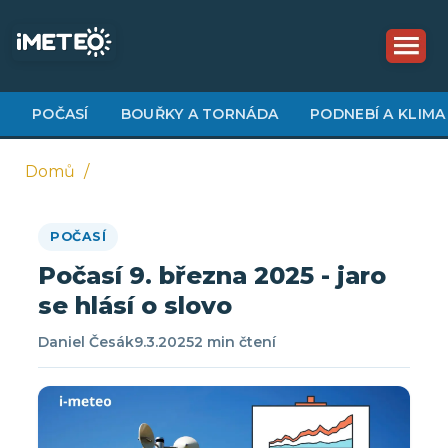
Přejít
k
hlavnímu
obsahu
POČASÍ
BOUŘKY A TORNÁDA
PODNEBÍ A KLIMA
Domů
Drobečková
POČASÍ
navigace
Počasí 9. března 2025 - jaro
se hlásí o slovo
Daniel Česák
9.3.2025
2 min čtení