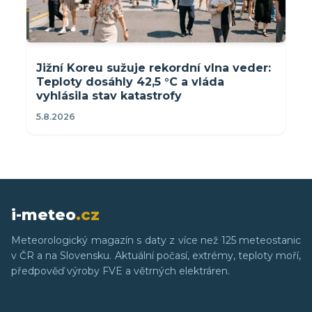
Jižní Koreu sužuje rekordní vlna veder:
Teploty dosáhly 42,5 °C a vláda
vyhlásila stav katastrofy
5.8.2026
i-meteo
.cz
Meteorologický magazín s daty z více než 125 meteostanic
v ČR a na Slovensku. Aktuální počasí, extrémy, teploty moří,
předpověď výroby FVE a větrných elektráren.