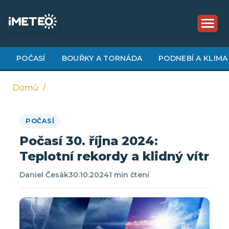
Přejít
k
hlavnímu
obsahu
POČASÍ
BOUŘKY A TORNÁDA
PODNEBÍ A KLIMA
Domů
Drobečková
POČASÍ
navigace
Počasí 30. října 2024:
Teplotní rekordy a klidný vítr
Daniel Česák
30.10.2024
1 min čtení