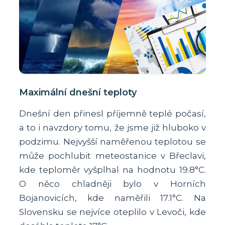
Maximální dnešní teploty
Dnešní den přinesl příjemně teplé počasí,
a to i navzdory tomu, že jsme již hluboko v
podzimu. Nejvyšší naměřenou teplotou se
může pochlubit meteostanice v Břeclavi,
kde teploměr vyšplhal na hodnotu 19.8°C.
O něco chladněji bylo v Horních
Bojanovicích, kde naměřili 17.1°C. Na
Slovensku se nejvíce oteplilo v Levoči, kde