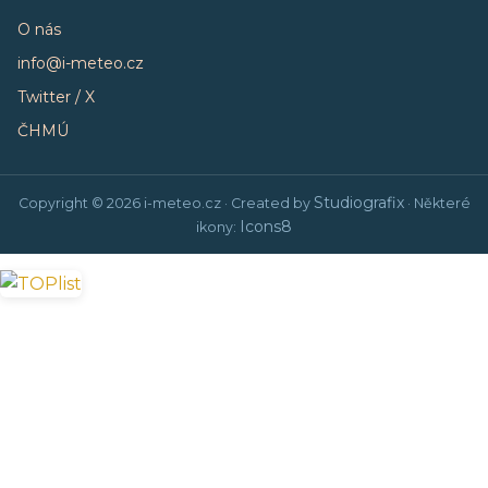
O nás
info@i-meteo.cz
Twitter / X
ČHMÚ
Studiografix
Copyright © 2026 i-meteo.cz · Created by
· Některé
Icons8
ikony: