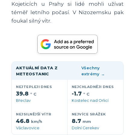
Kojeticích u Prahy si lidé mohli užívat
téměř letního počasí. V Nizozemsku pak
foukal silný vítr.
AKTUÁLNÍ DATA Z
Všechny
METEOSTANIC
extrémy →
NEJTEPLEJI DNES
NEJCHLADNĚJI DNES
39.8
-1.7
° C
° C
Břeclav
Kostelec nad Orlicí
NEJSILNĚJŠÍ VÍTR
NEJVÍCE SRÁŽEK
46.8
8.7
km/h
mm
Václavovice
Dolní Cerekev