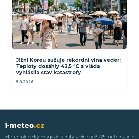
Jižní Koreu sužuje rekordní vlna veder:
Teploty dosáhly 42,5 °C a vláda
vyhlásila stav katastrofy
5.8.2026
i-meteo
.cz
Meteorologický magazín s daty z více než 125 meteostanic