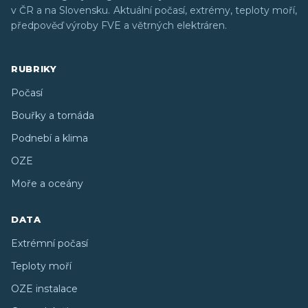
v ČR a na Slovensku. Aktuální počasí, extrémy, teploty moří,
předpověď výroby FVE a větrných elektráren.
RUBRIKY
Počasí
Bouřky a tornáda
Podnebí a klima
OZE
Moře a oceány
DATA
Extrémní počasí
Teploty moří
OZE instalace