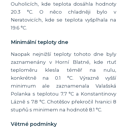
Ouholicích, kde teplota dosáhla hodnoty
20.3 °C. O něco chladněji bylo v
Neratovicích, kde se teplota vyšplhala na
19.6 °C.
Minimální teploty dne
Naopak nejnižší teploty tohoto dne byly
zaznamenány v Horní Blatné, kde rtuť
teploměru klesla téměř na nulu,
konkrétně na 0.1 °C. Výrazně vyšší
minimum ale zaznamenala Valašská
Polanka s teplotou 7.7 °C a Konstantinovy
Lázně s 7.8 °C. Chotěšov překročil hranici 8
stupňů s minimem na hodnotě 8.1 °C.
Větrné podmínky