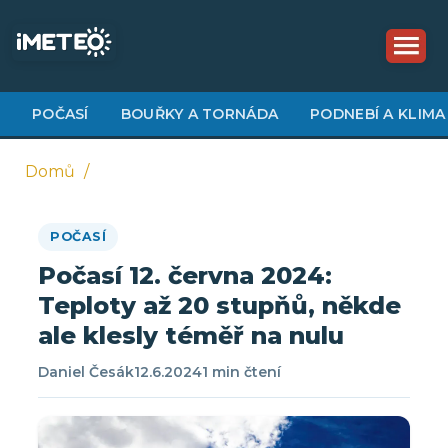
Přejít
k
hlavnímu
obsahu
POČASÍ
BOUŘKY A TORNÁDA
PODNEBÍ A KLIMA
Domů
Drobečková
POČASÍ
navigace
Počasí 12. června 2024:
Teploty až 20 stupňů, někde
ale klesly téměř na nulu
Daniel Česák
12.6.2024
1 min čtení