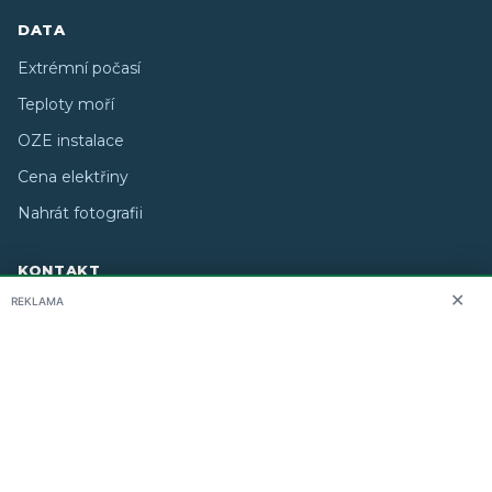
DATA
Extrémní počasí
Teploty moří
OZE instalace
Cena elektřiny
Nahrát fotografii
KONTAKT
✕
REKLAMA
O nás
info@i-meteo.cz
Twitter / X
ČHMÚ
Studiografix
Copyright © 2026 i-meteo.cz · Created by
· Některé