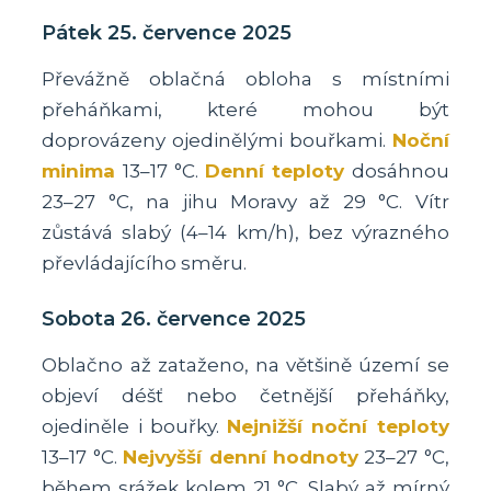
Pátek 25. července 2025
Převážně oblačná obloha s místními
přeháňkami, které mohou být
doprovázeny ojedinělými bouřkami.
Noční
minima
13–17 °C.
Denní teploty
dosáhnou
23–27 °C, na jihu Moravy až 29 °C. Vítr
zůstává slabý (4–14 km/h), bez výrazného
převládajícího směru.
Sobota 26. července 2025
Oblačno až zataženo, na většině území se
objeví déšť nebo četnější přeháňky,
ojediněle i bouřky.
Nejnižší noční teploty
13–17 °C.
Nejvyšší denní hodnoty
23–27 °C,
během srážek kolem 21 °C. Slabý až mírný