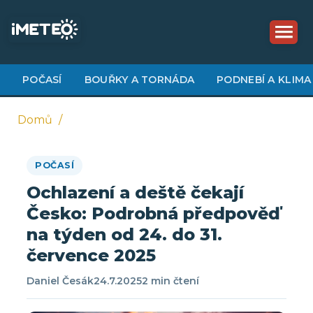
Přejít
k
hlavnímu
obsahu
POČASÍ
BOUŘKY A TORNÁDA
PODNEBÍ A KLIMA
Domů
Drobečková
POČASÍ
navigace
Ochlazení a deště čekají
Česko: Podrobná předpověď
na týden od 24. do 31.
července 2025
Daniel Česák
24.7.2025
2 min čtení