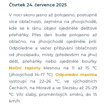
Čtvrtek 24. července 2025
V noci skoro jasno až polojasno, postupně
více oblačnosti, zejména na jihovýchodě,
kde se k ránu objeví ojedinělé dešťové
přeháňky. Přes den bude polojasno až
oblačno, na jihovýchodě ojediněle prší.
Odpoledne a večer přibývání oblačnosti
od jihozápadu, místy (především na jihu)
déšť, přeháňky nebo ojedinělé bouřky.
Noční teploty
klesnou na 11 až 15 °C
(jihovýchod 14–17 °C).
Odpolední maxima
vystoupí na 22–26 °C, ve východních
Čechách, na Moravě a ve Slezsku až 25–29
°C. Vítr slabý, proměnlivých směrů, do 15
km/h.