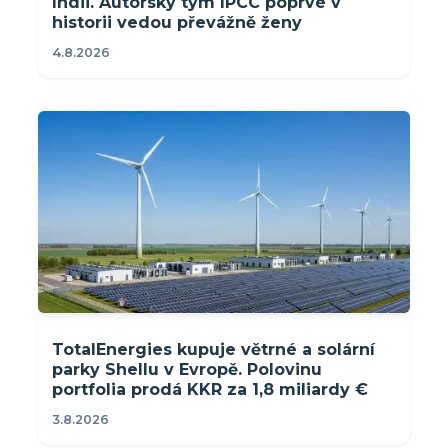
Indii. Autorský tým IPCC poprvé v
historii vedou převážně ženy
4.8.2026
TotalEnergies kupuje větrné a solární
parky Shellu v Evropě. Polovinu
portfolia prodá KKR za 1,8 miliardy €
3.8.2026