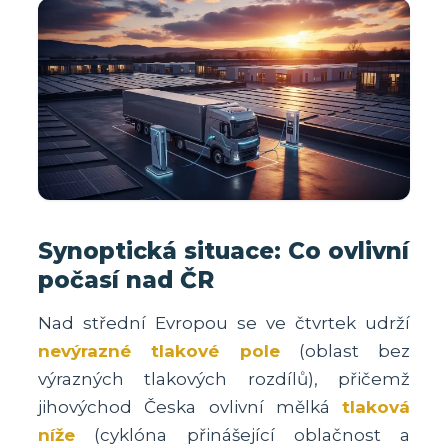
Synoptická situace: Co ovlivní
počasí nad ČR
Nad střední Evropou se ve čtvrtek udrží
nevýrazné tlakové pole
(oblast bez
výrazných tlakových rozdílů), přičemž
jihovýchod Česka ovlivní mělká
tlaková
níže
(cyklóna přinášející oblačnost a