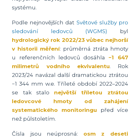
systému.
Podle nejnovějších dat
Světové služby pro
sledování ledovců (WGMS)
byl
hydrologický rok 2022/23 vůbec nejhorší
v historii měření
: průměrná ztráta hmoty
u referenčních ledovců dosáhla
−1 647
milimetrů vodního ekvivalentu
. Rok
2023/24 navázal další dramatickou ztrátou
−1 344 mm w.e. Tříleté období 2022–2024
se tak stalo
největší tříletou ztrátou
ledovcové hmoty od zahájení
systematického monitoringu
před více
než půlstoletím.
Čísla jsou neúprosná:
osm z deseti