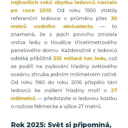
nejhorších roků úbytku ledovců nastalo
po roce 2010
. Od roku 1950 ztratily
referenční ledovce v průměru přes
30
metrů vodního ekvivalentu
— to
znamená, že z jejich povrchu zmizela
vrstva ledu o tloušťce třicetimetrového
panelového domu. Každoročně z ledovců
odtéká přibližně
335 miliard tun ledu
, což
se podílí na zvyšování hladiny světového
oceánu zhruba jedním milimetrem ročně.
Od roku 1961 do roku 2016 přispělo tání
ledovců ke zvýšení hladiny moří o
27
milimetrů
— představte si ledovou kostku
o rozloze Německa a výšce 27 metrů.
Rok 2025: Svět si připomíná,