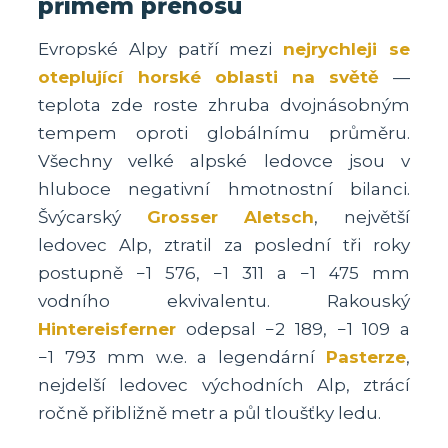
přímém přenosu
Evropské Alpy patří mezi
nejrychleji se
oteplující horské oblasti na světě
—
teplota zde roste zhruba dvojnásobným
tempem oproti globálnímu průměru.
Všechny velké alpské ledovce jsou v
hluboce negativní hmotnostní bilanci.
Švýcarský
Grosser Aletsch
, největší
ledovec Alp, ztratil za poslední tři roky
postupně −1 576, −1 311 a −1 475 mm
vodního ekvivalentu. Rakouský
Hintereisferner
odepsal −2 189, −1 109 a
−1 793 mm w.e. a legendární
Pasterze
,
nejdelší ledovec východních Alp, ztrácí
ročně přibližně metr a půl tloušťky ledu.