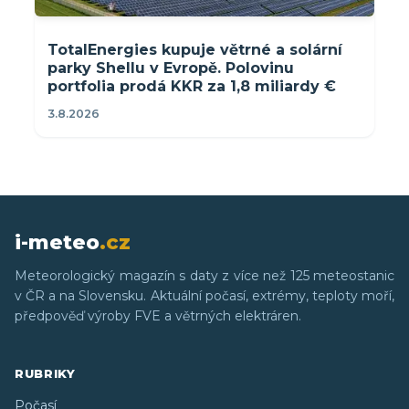
TotalEnergies kupuje větrné a solární
parky Shellu v Evropě. Polovinu
portfolia prodá KKR za 1,8 miliardy €
3.8.2026
i-meteo
.cz
Meteorologický magazín s daty z více než 125 meteostanic
v ČR a na Slovensku. Aktuální počasí, extrémy, teploty moří,
předpověď výroby FVE a větrných elektráren.
RUBRIKY
Počasí