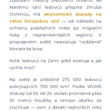
zvyšování hladiny světového oceánu, ke
kterému tání ledovců přispívá zhruba
čtvrtinou, má
ekonomické dopady na
celou Evropskou unii
— od nákladů na
ochranu pobřežních měst po migrační
tlaky z nejzranitelnějších regionů. V
propojeném světě neexistuje "vzdálená"
klimatická krize.
Kolik ledovců na Zemi ještě existuje a jak
rychle mizí?
Na světě je přibližně 275 000 ledovců
pokrývajících 700 000 km². Podle WGMS
ztrácejí od 50. let 20. století průměrně přes
30 metrů tloušťky a tempo úbytku se
zrychluje — osm z deseti nejhorších roků