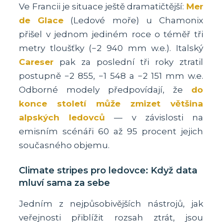
Ve Francii je situace ještě dramatičtější:
Mer
de Glace
(Ledové moře) u Chamonix
přišel v jednom jediném roce o téměř tři
metry tloušťky (−2 940 mm w.e.). Italský
Careser
pak za poslední tři roky ztratil
postupně −2 855, −1 548 a −2 151 mm w.e.
Odborné modely předpovídají, že
do
konce století může zmizet většina
alpských ledovců
— v závislosti na
emisním scénáři 60 až 95 procent jejich
současného objemu.
Climate stripes pro ledovce: Když data
mluví sama za sebe
Jedním z nejpůsobivějších nástrojů, jak
veřejnosti přiblížit rozsah ztrát, jsou