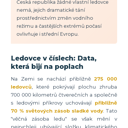
Česká republika žádné vlastní ledovce
nemá, jejich dramatické tání
prostřednictvím změn vodního
režimu a častějších extrémů počasí
ovlivňuje i střední Evropu.
Ledovce v číslech: Data,
která bijí na poplach
Na Zemi se nachází přibližně
275 000
ledovců
, které pokrývají plochu zhruba
700 000 kilometrů čtverečních a společně
s ledovými příkrovy uchovávají
přibližně
70 % světových zásob sladké vody
. Tato
"věčná zásoba ledu" se však mění v
nejrychleji ubývající složku klimatického