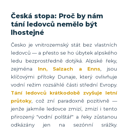
Česká stopa: Proč by nám
tání ledovců nemělo být
lhostejné
Česko je vnitrozemský stát bez vlastních
ledovců — a přesto se ho úbytek alpského
ledu bezprostředně dotýká. Alpské řeky,
zejména
Inn, Salzach a Enns
, jsou
klíčovými přítoky Dunaje, který ovlivňuje
vodní režim rozsáhlé části střední Evropy.
Tání ledovců krátkodobě zvyšuje letní
průtoky
, což zní paradoxně pozitivně —
jenže jakmile ledovce zmizí, zmizí i tento
přirozený "vodní polštář" a řeky zůstanou
odkázány jen na sezónní srážky.