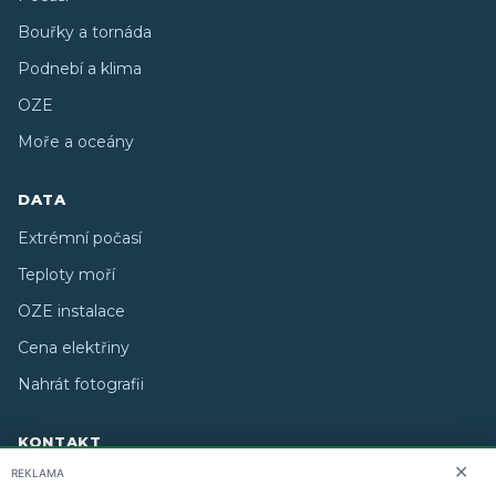
Bouřky a tornáda
Podnebí a klima
OZE
Moře a oceány
DATA
Extrémní počasí
Teploty moří
OZE instalace
Cena elektřiny
Nahrát fotografii
KONTAKT
✕
REKLAMA
O nás