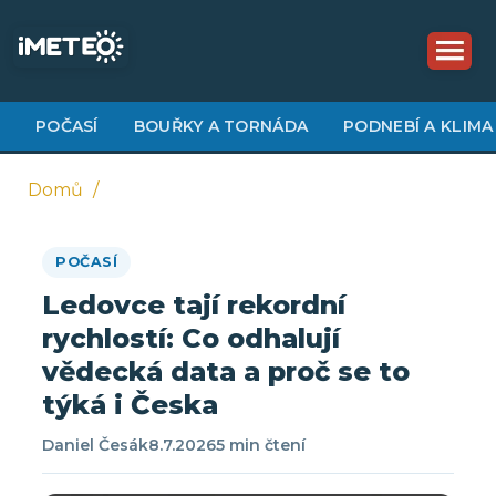
Přejít
k
hlavnímu
obsahu
POČASÍ
BOUŘKY A TORNÁDA
PODNEBÍ A KLIMA
Domů
Drobečková
POČASÍ
navigace
Ledovce tají rekordní
rychlostí: Co odhalují
vědecká data a proč se to
týká i Česka
Daniel Česák
8.7.2026
5 min čtení