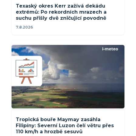
Texaský okres Kerr zažívá dekádu
extrémů: Po rekordních mrazech a
suchu přišly dvě zničující povodně
7.8.2026
Tropická bouře Maymay zasáhla
Filipíny: Severní Luzon čelí větru přes
110 km/h a hrozbě sesuvů