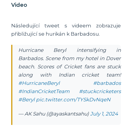
Video
Následující tweet s videem zobrazuje
přibližující se hurikán k Barbadosu.
Hurricane Beryl intensifying in
Barbados. Scene from my hotel in Dover
beach. Scores of Cricket fans are stuck
along with Indian cricket team!
#HurricaneBeryl
#barbados
#IndianCricketTeam
#stuckcricketers
#Beryl
pic.twitter.com/TYSkDvNqeN
— AK Sahu (@ayaskantsahu)
July 1, 2024