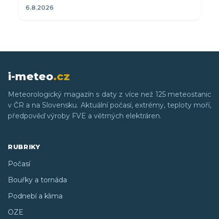
6.8.2026
i-meteo
.cz
Meteorologický magazín s daty z více než 125 meteostanic
v ČR a na Slovensku. Aktuální počasí, extrémy, teploty moří,
předpověď výroby FVE a větrných elektráren.
RUBRIKY
Počasí
Bouřky a tornáda
Podnebí a klima
OZE