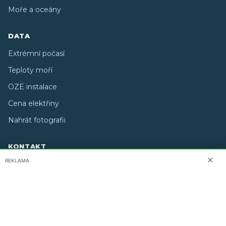
Moře a oceány
DATA
Extrémní počasí
Teploty moří
OZE instalace
Cena elektřiny
Nahrát fotografii
KONTAKT
✕
REKLAMA
O nás
info@i-meteo.cz
Twitter / X
ČHMÚ