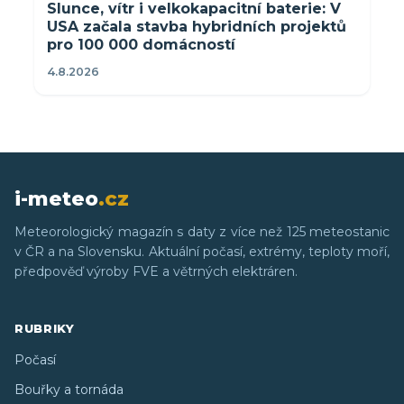
Slunce, vítr i velkokapacitní baterie: V
USA začala stavba hybridních projektů
pro 100 000 domácností
4.8.2026
i-meteo
.cz
Meteorologický magazín s daty z více než 125 meteostanic
v ČR a na Slovensku. Aktuální počasí, extrémy, teploty moří,
předpověď výroby FVE a větrných elektráren.
RUBRIKY
Počasí
Bouřky a tornáda