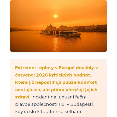
Extrémní teploty v Evropě dosáhly v
červenci 2026 kritických hodnot,
které již nepostihují pouze komfort
cestujících, ale přímo ohrožují jejich
zdraví.
Incident na luxusní řeční
plavbě společnosti TUI v Budapešti,
kdy došlo k totálnímu selhání