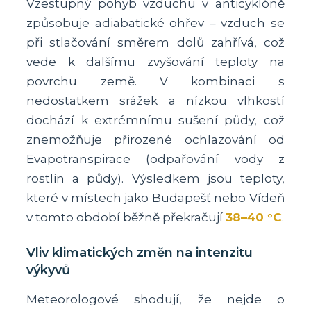
Vzestupný pohyb vzduchu v anticyklóně
způsobuje adiabatické ohřev – vzduch se
při stlačování směrem dolů zahřívá, což
vede k dalšímu zvyšování teploty na
povrchu země. V kombinaci s
nedostatkem srážek a nízkou vlhkostí
dochází k extrémnímu sušení půdy, což
znemožňuje přirozené ochlazování od
Evapotranspirace (odpařování vody z
rostlin a půdy). Výsledkem jsou teploty,
které v místech jako Budapešť nebo Vídeň
v tomto období běžně překračují
38–40 °C
.
Vliv klimatických změn na intenzitu
výkyvů
Meteorologové shodují, že nejde o