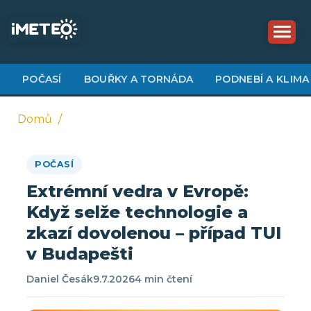
Přejít
k
hlavnímu
obsahu
POČASÍ
BOUŘKY A TORNÁDA
PODNEBÍ A KLIMA
Domů
Drobečková
POČASÍ
navigace
Extrémní vedra v Evropě:
Když selže technologie a
zkazí dovolenou – případ TUI
v Budapešti
Daniel Česák
9.7.2026
4 min čtení