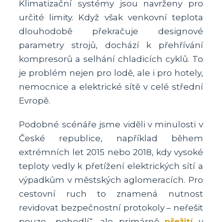
Klimatizační systémy jsou navrženy pro
určité limity. Když však venkovní teplota
dlouhodobě překračuje designové
parametry strojů, dochází k přehřívání
kompresorů a selhání chladicích cyklů. To
je problém nejen pro lodě, ale i pro hotely,
nemocnice a elektrické sítě v celé střední
Evropě.
Podobné scénáře jsme viděli v minulosti v
České republice, například během
extrémních let 2015 nebo 2018, kdy vysoké
teploty vedly k přetížení elektrických sítí a
výpadkům v městských aglomeracích. Pro
cestovní ruch to znamená nutnost
revidovat bezpečnostní protokoly – neřešit
pouze „pohodlí“, ale primárně
přežití
v