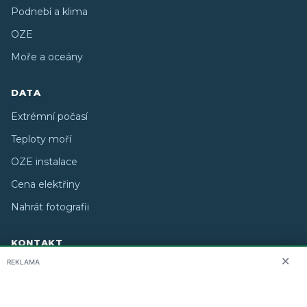
Podnebí a klima
OZE
Moře a oceány
DATA
Extrémní počasí
Teploty moří
OZE instalace
Cena elektřiny
Nahrát fotografii
KONTAKT
✕
REKLAMA
O nás
info@i-meteo.cz